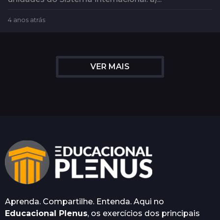
4 anos atrás
4
a
n
o
s
VER MAIS
a
t
r
á
s
Aprenda. Compartilhe. Entenda. Aqui no
Educacional Plenus
, os exercícios dos principais