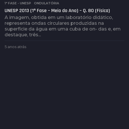
1ª FASE - UNESP
,
ONDULATÓRIA
UNESP 2013 (1ª Fase – Meio do Ano) – Q. 80 (Física)
A imagem, obtida em um laboratório didático,
representa ondas circulares produzidas na
superfície da água em uma cuba de on- das e, em
destaque, três...
5 anos atrás
5
a
n
o
s
a
t
r
á
s