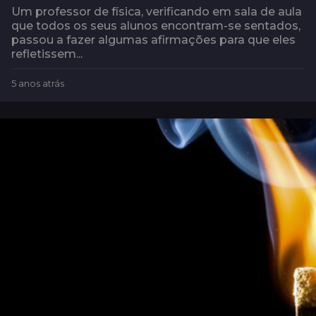
Um professor de física, verificando em sala de aula
que todos os seus alunos encontram-se sentados,
passou a fazer algumas afirmações para que eles
refletissem...
5 anos atrás
5
a
n
o
s
a
t
r
á
s