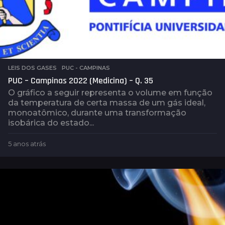
LEIS DOS GASES
,
PUC - CAMPINAS
PUC – Campinas 2022 (Medicina) – Q. 35
O gráfico a seguir representa o volume em função
da temperatura de certa massa de um gás ideal,
monoatômico, durante uma transformação
isobárica do estado...
5 anos atrás
5
a
n
o
s
a
t
r
á