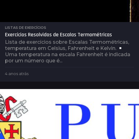
LISTAS DE EXERCÍCIOS
Exercícios Resolvidos de Escalas Termométricas
Lista de exercícios sobre Escalas Termométricas,
temperatura em Celsius, Fahrenheit e Kelvin.
Uma temperatura na escala Fahrenheit é indicada
por um número que é...
4 anos atrás
2
a
n
o
s
a
t
r
á
s