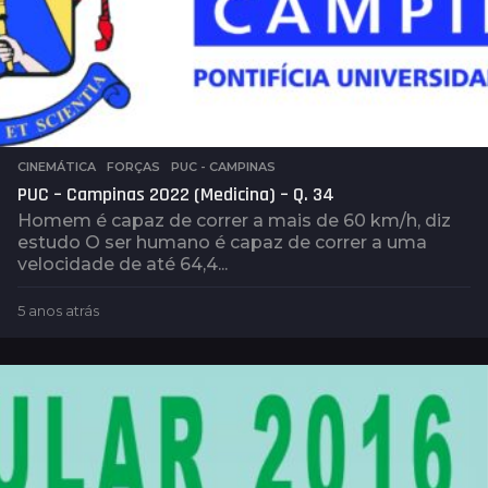
CINEMÁTICA
,
FORÇAS
,
PUC - CAMPINAS
PUC – Campinas 2022 (Medicina) – Q. 34
Homem é capaz de correr a mais de 60 km/h, diz
estudo O ser humano é capaz de correr a uma
velocidade de até 64,4...
5 anos atrás
5
a
n
o
s
a
t
r
á