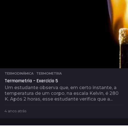
s
TERMODINÂMICA
,
TERMOMETRIA
Termometria – Exercício 5
Um estudante observa que, em certo instante, a
temperatura de um corpo, na escala Kelvin, é 280
K. Após 2 horas, esse estudante verifica que a...
4 anos atrás
4
a
n
o