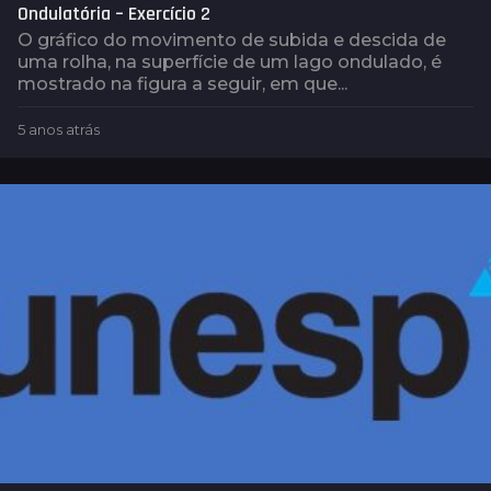
t
Ondulatória – Exercício 2
r
O gráfico do movimento de subida e descida de
á
uma rolha, na superfície de um lago ondulado, é
s
mostrado na figura a seguir, em que...
5 anos atrás
5
a
n
o
s
a
t
r
á
s