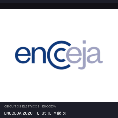
a
n
o
s
a
t
r
á
s
CIRCUITOS ELÉTRICOS
,
ENCCEJA
ENCCEJA 2020 – Q. 05 (E. Médio)