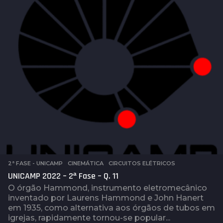
a
t
r
á
s
2ª FASE - UNICAMP
,
CINEMÁTICA
,
CIRCUITOS ELÉTRICOS
UNICAMP 2022 – 2ª Fase – Q. 11
O órgão Hammond, instrumento eletromecânico
inventado por Laurens Hammond e John Hanert
em 1935, como alternativa aos órgãos de tubos em
igrejas, rapidamente tornou-se popular...