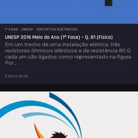
1ª FASE - UNESP
,
CIRCUITOS ELÉTRICOS
UNESP 2016 Meio do Ano (1ª Fase) – Q. 81 (Física)
Em um trecho de uma instalação elétrica, três
resistores ôhmicos idênticos e de resistência 80 Ω
cada um são ligados como representado na figura.
Por...
5 anos atrás
5
a
n
o
s
a
t
r
á
s