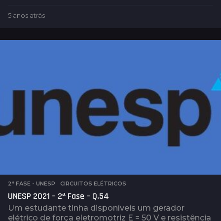
5 anos atrás
4
a
n
o
s
a
t
r
á
s
2ª FASE - UNESP
,
CIRCUITOS ELÉTRICOS
UNESP 2021 – 2ª Fase – Q.54
Um estudante tinha disponíveis um gerador
elétrico de força eletromotriz E = 50 V e resistência