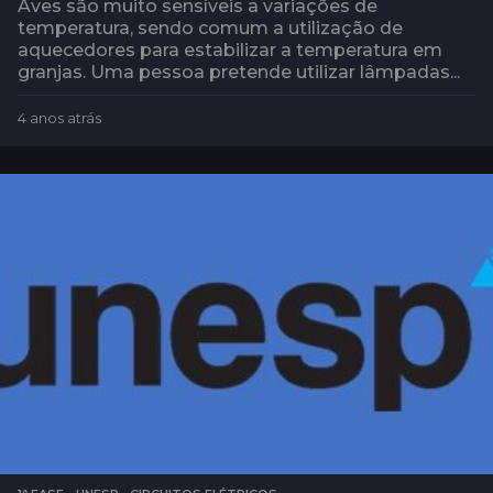
Aves são muito sensíveis a variações de
temperatura, sendo comum a utilização de
aquecedores para estabilizar a temperatura em
granjas. Uma pessoa pretende utilizar lâmpadas...
4 anos atrás
4
a
n
o
s
a
t
r
á
s