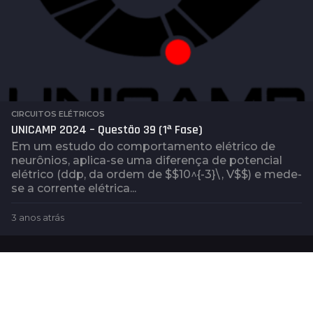
CIRCUITOS ELÉTRICOS
UNICAMP 2024 – Questão 39 (1ª Fase)
Em um estudo do comportamento elétrico de
neurônios, aplica-se uma diferença de potencial
elétrico (ddp, da ordem de $$10^{-3}\, V$$) e mede-
se a corrente elétrica...
3 anos atrás
3
a
n
o
s
a
t
r