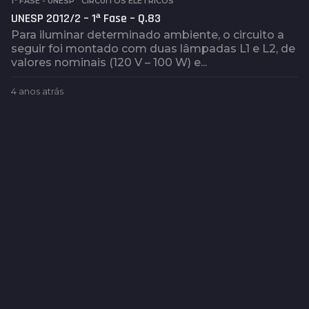
1ª FASE - UNESP
,
CIRCUITOS ELÉTRICOS
UNESP 2012/2 – 1ª Fase – Q.83
Para iluminar determinado ambiente, o circuito a
seguir foi montado com duas lâmpadas L1 e L2, de
valores nominais (120 V – 100 W) e...
4 anos atrás
4
a
n
o
s
a
t
r
á
s