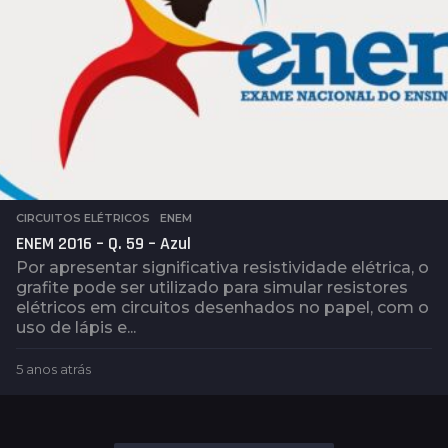
CIRCUITOS ELÉTRICOS
,
ENEM
ENEM 2016 – Q. 59 – Azul
Por apresentar significativa resistividade elétrica, o
grafite pode ser utilizado para simular resistores
elétricos em circuitos desenhados no papel, com o
uso de lápis e...
5 anos atrás
5
a
n
o
s