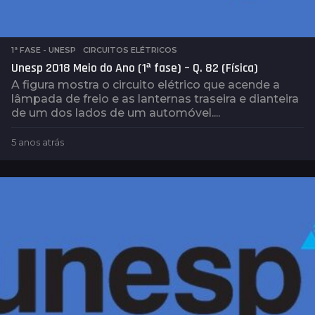
1ª FASE - UNESP
,
CIRCUITOS ELÉTRICOS
Unesp 2018 Meio do Ano (1ª fase) – Q. 82 (Física)
A figura mostra o circuito elétrico que acende a
lâmpada de freio e as lanternas traseira e dianteira
de um dos lados de um automóvel....
5 anos atrás
5
a
n
o
s
a
t
r
á
s