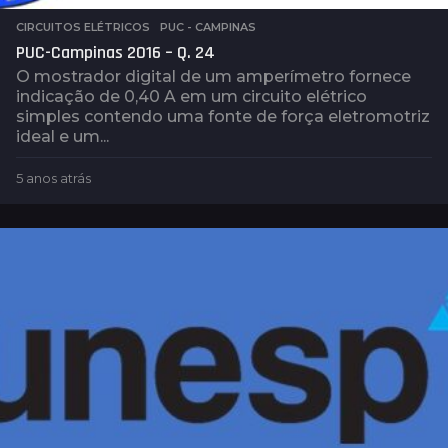
CIRCUITOS ELÉTRICOS
,
PUC - CAMPINAS
PUC-Campinas 2016 – Q. 24
O mostrador digital de um amperímetro fornece
indicação de 0,40 A em um circuito elétrico
simples contendo uma fonte de força eletromotriz
ideal e um...
5 anos atrás
5
a
n
o
s
a
t
r
á
s