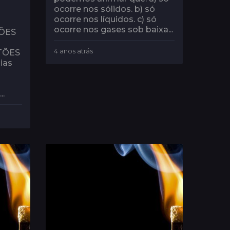
ocorre nos sólidos. b) só
ocorre nos líquidos. c) só
ocorre nos gases sob baixa...
ÇÕES
4 anos atrás
4
TÕES
a
ias
n
a
o
s
..
a
t
r
á
s