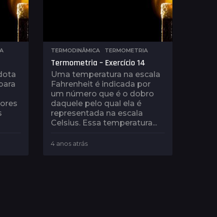
A
TERMODINÂMICA
,
TERMOMETRIA
Termometria – Exercício 14
dota
Uma temperatura na escala
para
Fahrenheit é indicada por
um número que é o dobro
lores
daquele pelo qual ela é
s
representada na escala
Celsius. Essa temperatura...
4 anos atrás
4
a
n
o
s
a
t
r
á