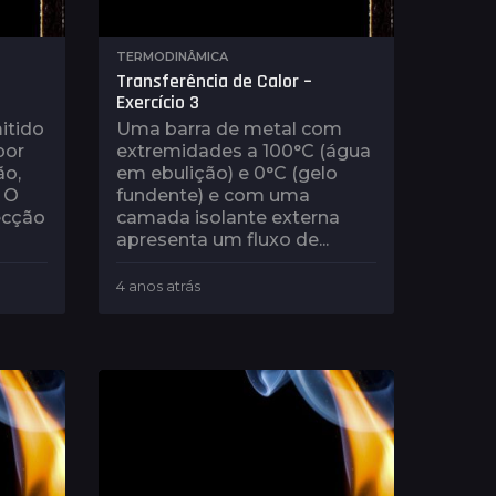
TERMODINÂMICA
Transferência de Calor –
Exercício 3
itido
Uma barra de metal com
por
extremidades a 100°C (água
ão,
em ebulição) e 0°C (gelo
 O
fundente) e com uma
ecção
camada isolante externa
apresenta um fluxo de...
4 anos atrás
4
a
n
o
s
a
t
r
á
s