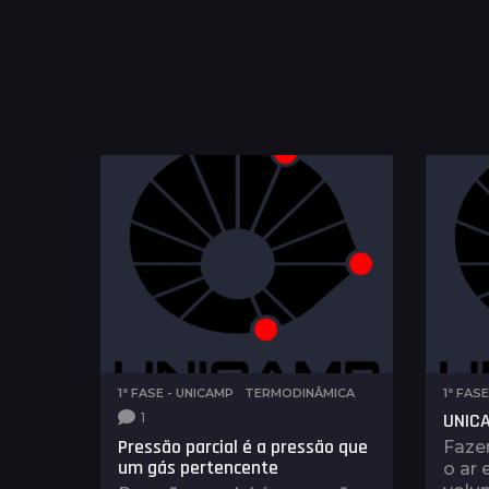
1ª FASE - UNICAMP
,
TERMODINÂMICA
1ª FAS
UNICA
1
Pressão parcial é a pressão que
Fazer
um gás pertencente
o ar