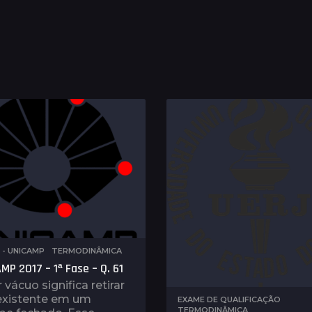
E - UNICAMP
,
TERMODINÂMICA
MP 2017 – 1ª Fase – Q. 61
 vácuo significa retirar
 existente em um
EXAME DE QUALIFICAÇÃO
,
TERMODINÂMICA