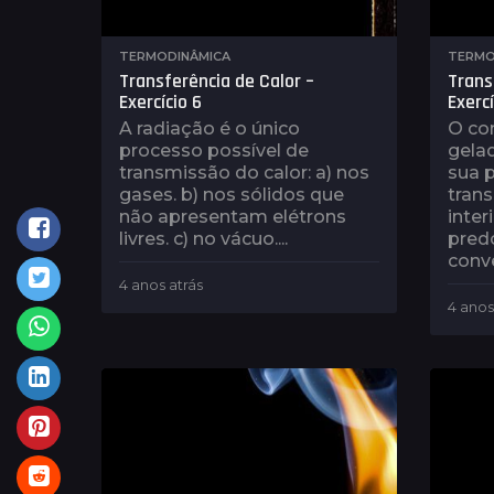
TERMODINÂMICA
TERMO
Transferência de Calor –
Trans
Exercício 6
Exercí
A radiação é o único
O co
processo possível de
gelad
transmissão do calor: a) nos
sua p
gases. b) nos sólidos que
tran
não apresentam elétrons
interi
livres. c) no vácuo....
pred
conve
4 anos atrás
4
a
4 anos
n
o
s
a
t
r
á
s