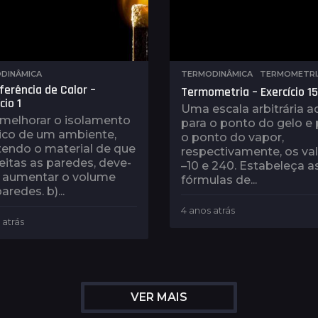
s
DINÂMICA
TERMODINÂMICA
,
TERMOMETRI
ferência de Calor –
Termometria – Exercício 15
cio 1
Uma escala arbitrária a
 melhorar o isolamento
para o ponto do gelo e 
ico de um ambiente,
o ponto do vapor,
endo o material de que
respectivamente, os va
eitas as paredes, deve-
–10 e 240. Estabeleça a
a) aumentar o volume
fórmulas de...
aredes. b)...
4 anos atrás
4
 atrás
4
a
a
n
n
o
o
s
s
a
a
t
VER MAIS
t
r
r
á