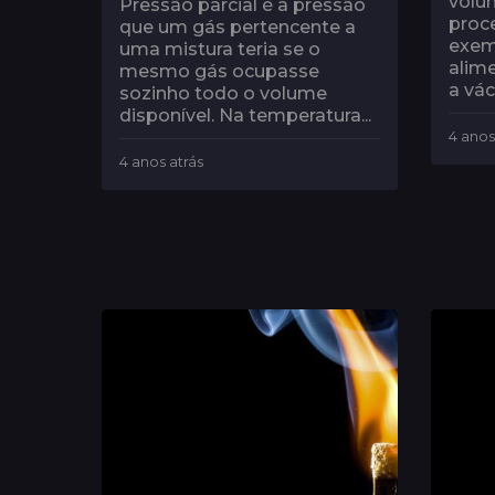
volu
Pressão parcial é a pressão
proc
que um gás pertencente a
exem
uma mistura teria se o
alim
mesmo gás ocupasse
a vác
sozinho todo o volume
disponível. Na temperatura...
4 anos
4 anos atrás
1
a
n
o
a
t
r
á
s