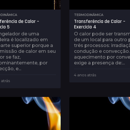
DINÂMICA
TERMODINÂMICA
ferência de Calor –
Transferência de Calor –
cio 5
Exercício 4
ngelador de uma
O calor pode ser transm
eira é localizado em
de um local para outro 
arte superior porque a
três processos: irradiaç
smissão de calor em seu
condução e convecção.
or se faz,
aquecimento por conv
ominantemente, por
exige a presença de:...
cção, e...
4 anos atrás
4
a
 atrás
4
n
a
o
n
s
o
a
s
t
a
r
t
á
r
s
á