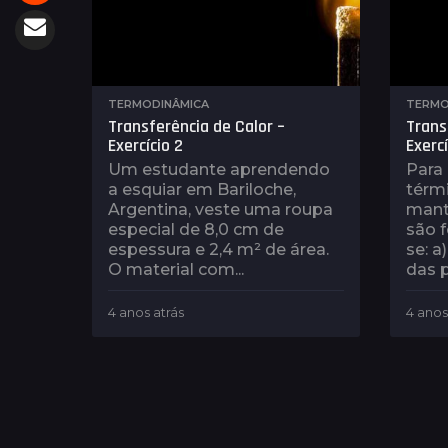
TERMODINÂMICA
TERMO
Transferência de Calor –
Trans
Exercício 2
Exercí
Um estudante aprendendo
Para
a esquiar em Bariloche,
térm
Argentina, veste uma roupa
mant
especial de 8,0 cm de
são f
espessura e 2,4 m² de área.
se: 
O material com...
das p
4 anos atrás
4
4 anos
a
n
o
s
a
t
r