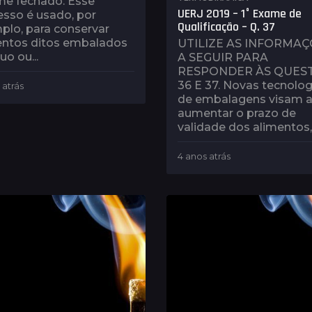
me fechado. Esse
UERJ 2019 – 1° Exame de
esso é usado, por
Qualificação – Q. 37
plo, para conservar
entos ditos embalados
UTILIZE AS INFORMA
uo ou...
A SEGUIR PARA
RESPONDER ÀS QUES
36 E 37. Novas tecnolog
 atrás
4
de embalagens visam 
a
aumentar o prazo de
n
o
validade dos alimentos,.
s
a
4 anos atrás
1
t
a
r
n
á
o
s
a
t
r
á
s