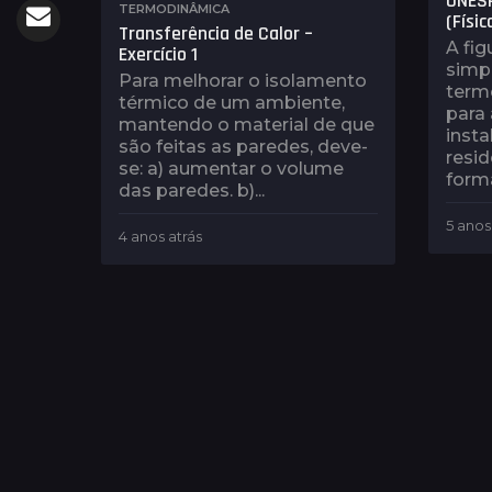
UNESP
TERMODINÂMICA
(Físic
Transferência de Calor –
A fi
Exercício 1
simpl
Para melhorar o isolamento
term
térmico de um ambiente,
para
mantendo o material de que
insta
são feitas as paredes, deve-
resid
se: a) aumentar o volume
forma
das paredes. b)...
5 anos
4 anos atrás
4
a
n
o
s
a
t
r
á
s