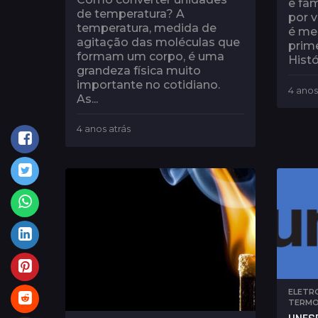
e fam
de temperatura? A
por v
temperatura, medida de
é me
agitação das moléculas que
prime
formam um corpo, é uma
Histó
grandeza física muito
importante no cotidiano.
4 anos
As...
4 anos atrás
4
a
n
o
s
a
t
r
á
s
ELETR
TERMO