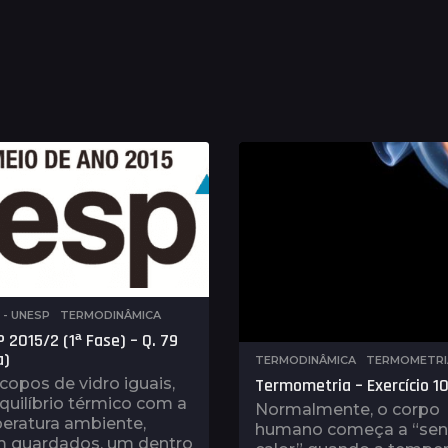
E - UNESP
,
TERMODINÂMICA
 2015/2 (1ª Fase) – Q. 79
a)
TERMODINÂMICA
,
TERMOMETRI
copos de vidro iguais,
Termometria – Exercício 1
uilíbrio térmico com a
Normalmente, o corpo
eratura ambiente,
humano começa a “sent
m guardados, um dentro