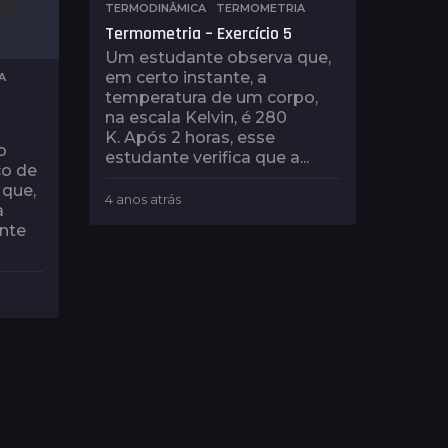
TERMODINÂMICA
,
TERMOMETRIA
Termometria – Exercício 5
Um estudante observa que,
em certo instante, a
A
temperatura de um corpo,
na escala Kelvin, é 280
K. Após 2 horas, esse
o
estudante verifica que a...
o de
 que,
4 anos atrás
4
a
a
ente
n
o
s
a
t
r
á
s