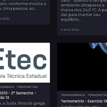
calor” quando a temper
utro, conforme mostra a
ambiente ultrapassa a
a. Uma pessoa, ao...
marca dos 24,0 °C. A par
daí, para manter seu
s atrás
5
equilíbrio...
a
n
4 anos atrás
4
o
a
s
n
a
o
t
s
r
a
á
t
s
r
á
s
DINÂMICA
,
TERMOMETRIA
2013 – 2º Semestre –
TERMODINÂMICA
,
TERMOMETRI
ão 13
Termometria – Exercício 13
, a Judia, filósofa grega
A indicação de uma