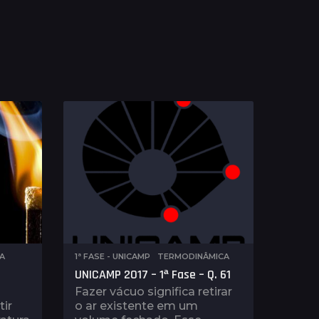
A
1ª FASE - UNICAMP
,
TERMODINÂMICA
0
UNICAMP 2017 – 1ª Fase – Q. 61
Fazer vácuo significa retirar
ir
o ar existente em um