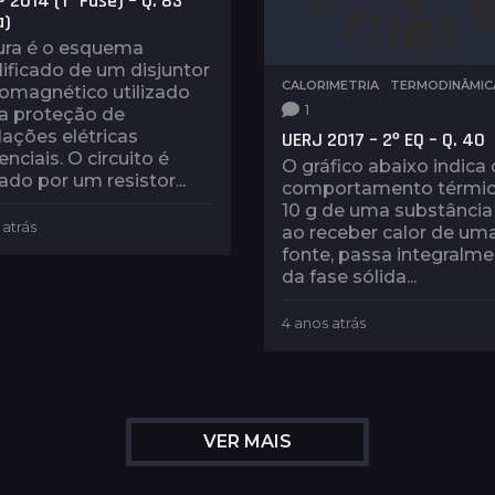
 2014 (1ª Fase) – Q. 83
a)
gura é o esquema
ificado de um disjuntor
CALORIMETRIA
,
TERMODINÂMIC
omagnético utilizado
1
 a proteção de
lações elétricas
UERJ 2017 – 2º EQ – Q. 40
enciais. O circuito é
O gráfico abaixo indica 
do por um resistor...
comportamento térmic
10 g de uma substância
 atrás
5
ao receber calor de um
a
fonte, passa integralm
n
da fase sólida...
o
s
4 anos atrás
4
a
a
t
n
r
o
á
s
s
a
VER MAIS
t
r
á