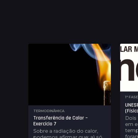
1ª FAS
UNESP
(Físic
TERMODINÂMICA
Transferência de Calor –
Dois 
Exercício 7
em eq
temp
Sobre a radiação do calor,
fora
podemos afirmar que: a) só