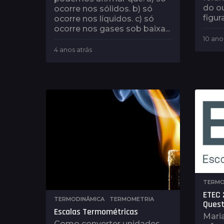
do o
ocorre nos sólidos. b) só
figur
ocorre nos líquidos. c) só
ocorre nos gases sob baixa...
10 ano
4 anos atrás
4
a
n
o
s
a
t
r
á
s
TERMO
ETEC 
TERMODINÂMICA
,
TERMOMETRIA
Quest
Escalas Termométricas
Maria
Como converter unidades