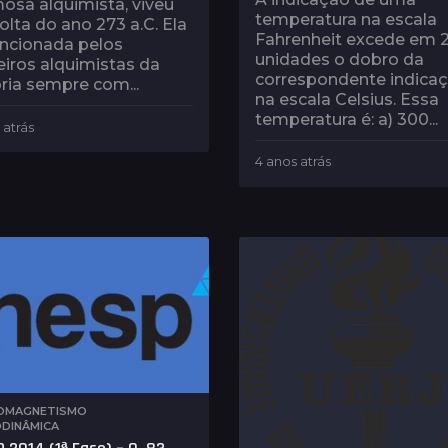
osa alquimista, viveu
temperatura na escala
olta do ano 273 a.C. Ela
Fahrenheit excede em 
ncionada pelos
unidades o dobro da
iros alquimistas da
correspondente indica
ria sempre com...
na escala Celsius. Essa
temperatura é: a) 300...
 atrás
4
a
4 anos atrás
4
n
a
o
n
s
o
a
s
t
a
r
t
á
r
s
á
s
OMAGNETISMO
,
DINÂMICA