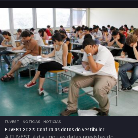
n
o
s
a
t
r
á
s
FUVEST - NOTÍCIAS
,
NOTÍCIAS
FUVEST 2022: Confira as datas do vestibular
A FUVEST já divulgou as datas previstas do