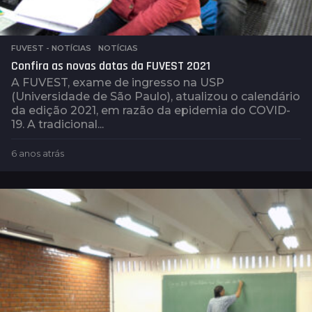
FUVEST - NOTÍCIAS
,
NOTÍCIAS
Confira as novas datas da FUVEST 2021
A FUVEST, exame de ingresso na USP
(Universidade de São Paulo), atualizou o calendário
da edição 2021, em razão da epidemia do COVID-
19. A tradicional...
6 anos atrás
6
a
n
o
s
a
t
r
á
s