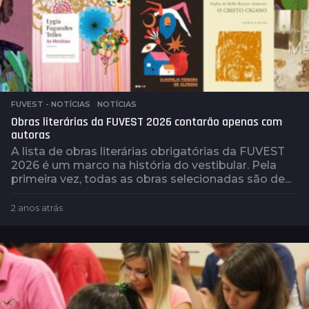
FUVEST - NOTÍCIAS
,
NOTÍCIAS
Obras literárias da FUVEST 2026 contarão apenas com
autoras
A lista de obras literárias obrigatórias da FUVEST
2026 é um marco na história do vestibular. Pela
primeira vez, todas as obras selecionadas são de...
2 anos atrás
2
a
n
o
s
a
t
r