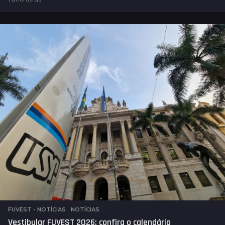
a
n
o
a
t
r
á
s
FUVEST - NOTÍCIAS
,
NOTÍCIAS
Vestibular FUVEST 2026: confira o calendário