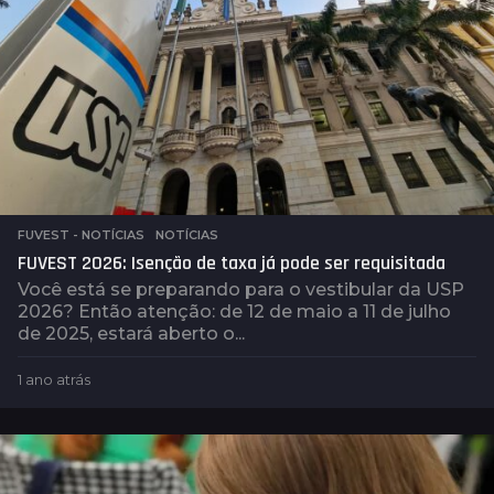
FUVEST - NOTÍCIAS
,
NOTÍCIAS
FUVEST 2026: Isenção de taxa já pode ser requisitada
Você está se preparando para o vestibular da USP
2026? Então atenção: de 12 de maio a 11 de julho
de 2025, estará aberto o...
1 ano atrás
1
a
n
o
a
t