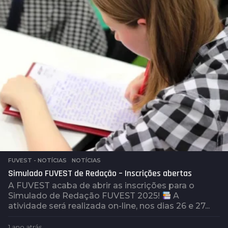
r
á
s
FUVEST - NOTÍCIAS
,
NOTÍCIAS
Simulado FUVEST de Redação – Inscrições abertas
A FUVEST acaba de abrir as inscrições para o
Simulado de Redação FUVEST 2025!
A
atividade será realizada on-line, nos dias 26 e 27...
1 ano atrás
1