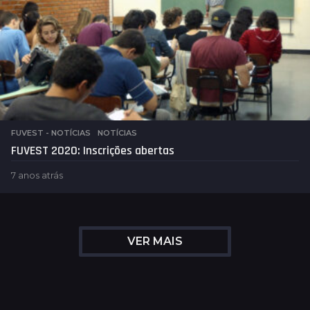
FUVEST - NOTÍCIAS
,
NOTÍCIAS
FUVEST 2020: Inscrições abertas
7 anos atrás
7
a
n
o
s
VER MAIS
a
t
r
á
s