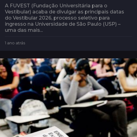
A FUVEST (Fundação Universitária para o
Vestibular) acaba de divulgar as principais datas
do Vestibular 2026, processo seletivo para
ingresso na Universidade de São Paulo (USP) –
uma das mais...
1 ano atrás
1
a
n
o
a
t
r
á
s