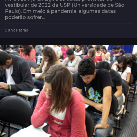
vestibular de 2022 da USP (Universidade de São
Paulo). Em meio à pandemia, algumas datas
poderão sofrer...
5 anos atrás
5
a
n
o
s
a
t
r
á
s