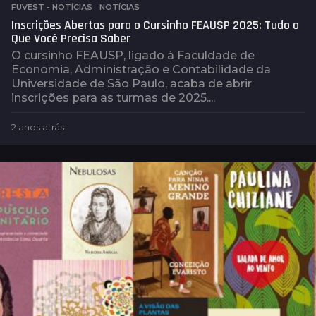
FUVEST - NOTÍCIAS
,
NOTÍCIAS
Inscrições Abertas para o Cursinho FEAUSP 2025: Tudo o
Que Você Precisa Saber
O cursinho FEAUSP, ligado à Faculdade de
Economia, Administração e Contabilidade da
Universidade de São Paulo, acaba de abrir
inscrições para as turmas de 2025....
2 anos atrás
2
a
n
o
s
a
t
r
á
s