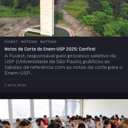
FUVEST - NOTÍCIAS
,
NOTÍCIAS
Notas de Corte do Enem-USP 2025: Confira!
A Fuvest, responsável pelo processo seletivo da
USP (Universidade de São Paulo), publicou as
tabelas de referência com as notas de corte para o
Enem-USP...
2 anos atrás
2
a
n
o
s
a
t
r