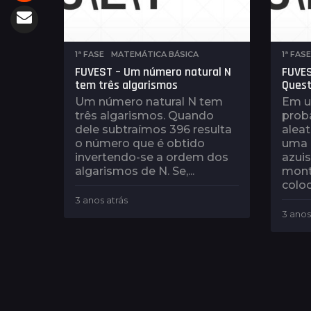
1ª FASE
,
MATEMÁTICA BÁSICA
1ª FASE
FUVEST – Um número natural N
FUVES
tem três algarismos
Quest
Um número natural N tem
Em u
três algarismos. Quando
proba
dele subtraímos 396 resulta
alea
o número que é obtido
uma 
invertendo-se a ordem dos
azuis
algarismos de N. Se,...
mont
coloc
3 anos atrás
3
a
3 anos
n
o
s
a
t
r
á