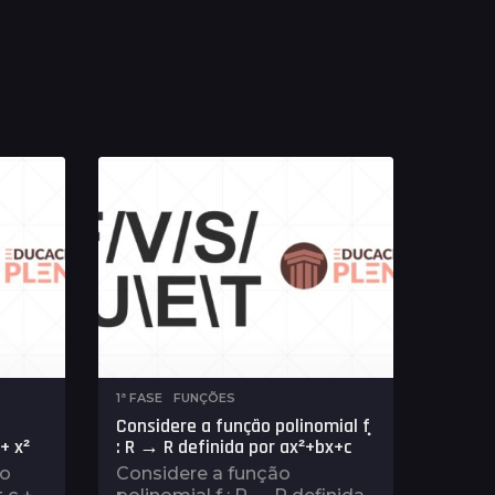
1ª FASE
,
FUNÇÕES
Considere a função polinomial ݂f
+ x²
: R → R definida por ax²+bx+c
ão
Considere a função