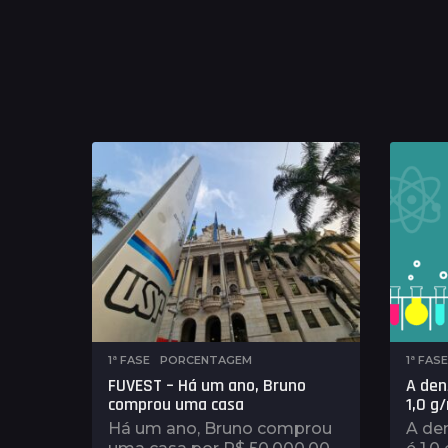
1ª FASE
,
PORCENTAGEM
1ª FASE
FUVEST – Há um ano, Bruno
A den
comprou uma casa
1,0 g
Há um ano, Bruno comprou
A de