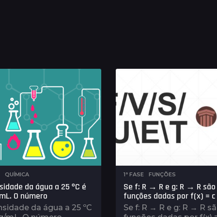
,
QUÍMICA
1ª FASE
,
FUNÇÕES
sidade da água a 25 ºC é
Se f: R → R e g: R → R são
/mL. O número
funções dadas por f(x) = c 
nsidade da água a 25 ºC
Se f: R → R e g: R → R s