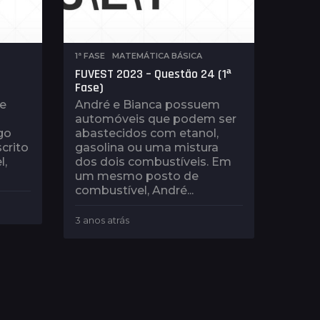
1ª FASE
,
MATEMÁTICA BÁSICA
FUVEST 2023 – Questão 24 (1ª
Fase)
 e
André e Bianca possuem
automóveis que podem ser
go
abastecidos com etanol,
crito
gasolina ou uma mistura
l,
dos dois combustíveis. Em
um mesmo posto de
combustível, André...
3 anos atrás
3
a
n
o
s
a
t
r