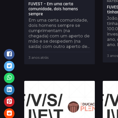
MATEM
FUVEST – Em uma certa
FUVES
comunidade, dois homens
tinha
sempre
João,
Em uma certa comunidade,
tinha
dois homens sempre se
100.
cumprimentam (na
inves
chegada) com um aperto de
ano, 
mão e se despedem (na
ano. 
saída) com outro aperto de...
3 anos
3 anos atrás
3
a
n
o
s
a
t
r
á
s