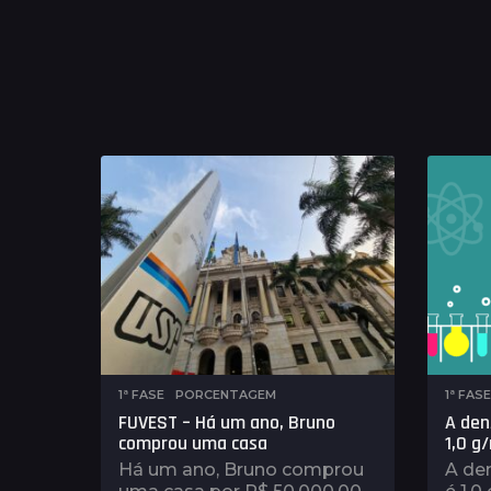
1ª FASE
,
PORCENTAGEM
1ª FASE
FUVEST – Há um ano, Bruno
A den
comprou uma casa
1,0 g
Há um ano, Bruno comprou
A de