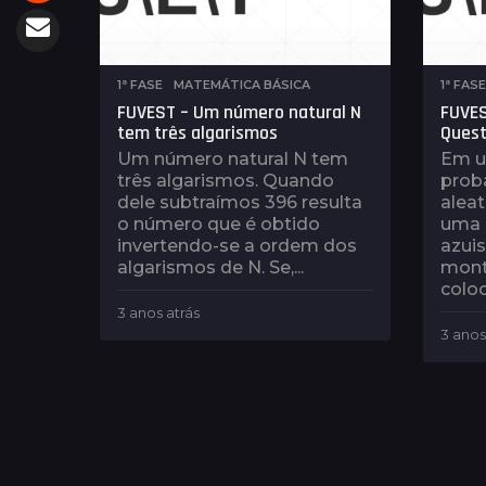
1ª FASE
,
MATEMÁTICA BÁSICA
1ª FASE
FUVEST – Um número natural N
FUVES
tem três algarismos
Quest
Um número natural N tem
Em u
três algarismos. Quando
proba
dele subtraímos 396 resulta
alea
o número que é obtido
uma 
invertendo-se a ordem dos
azuis
algarismos de N. Se,...
mont
coloc
3 anos atrás
3
a
3 anos
n
o
s
a
t
r
á