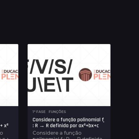
1ª FASE
,
FUNÇÕES
Considere a função polinomial ݂f
+ x²
: R → R definida por ax²+bx+c
ão
Considere a função