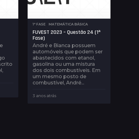
1ª FASE
,
MATEMÁTICA BÁSICA
FUVEST 2023 – Questão 24 (1ª
Fase)
 e
André e Bianca possuem
automóveis que podem ser
go
abastecidos com etanol,
crito
gasolina ou uma mistura
l,
dos dois combustíveis. Em
um mesmo posto de
combustível, André...
3 anos atrás
3
a
n
o
s
a
t
r