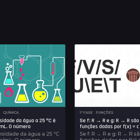
,
QUÍMICA
1ª FASE
,
FUNÇÕES
sidade da água a 25 ºC é
Se f: R → R e g: R → R são
/mL. O número
funções dadas por f(x) = c 
nsidade da água a 25 ºC
Se f: R → R e g: R → R s