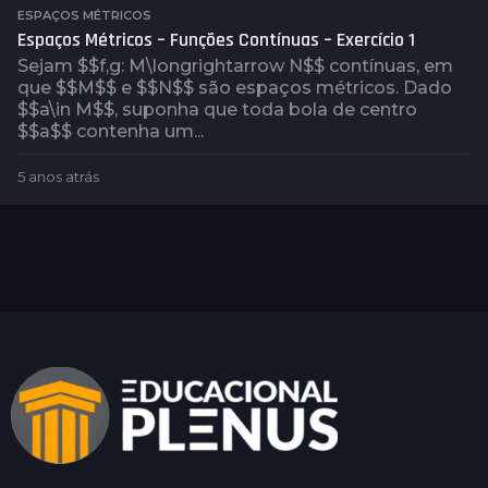
a
ESPAÇOS MÉTRICOS
t
Espaços Métricos – Funções Contínuas – Exercício 1
r
Sejam $$f,g: M\longrightarrow N$$ contínuas, em
á
que $$M$$ e $$N$$ são espaços métricos. Dado
s
$$a\in M$$, suponha que toda bola de centro
$$a$$ contenha um...
5 anos atrás
5
a
n
o
s
a
t
r
á
s