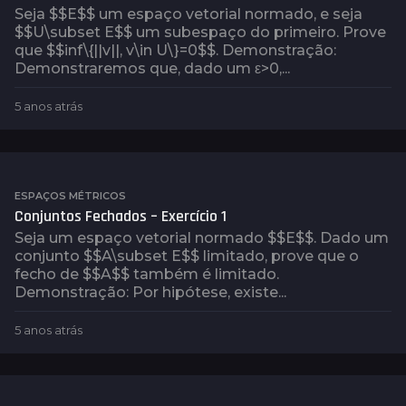
r
Seja $$E$$ um espaço vetorial normado, e seja
á
$$U\subset E$$ um subespaço do primeiro. Prove
s
que $$inf\{||v||, v\in U\}=0$$. Demonstração:
Demonstraremos que, dado um ε>0,...
5 anos atrás
5
a
n
o
s
a
ESPAÇOS MÉTRICOS
t
Conjuntos Fechados – Exercício 1
r
Seja um espaço vetorial normado $$E$$. Dado um
á
conjunto $$A\subset E$$ limitado, prove que o
s
fecho de $$A$$ também é limitado.
Demonstração: Por hipótese, existe...
5 anos atrás
5
a
n
o
s