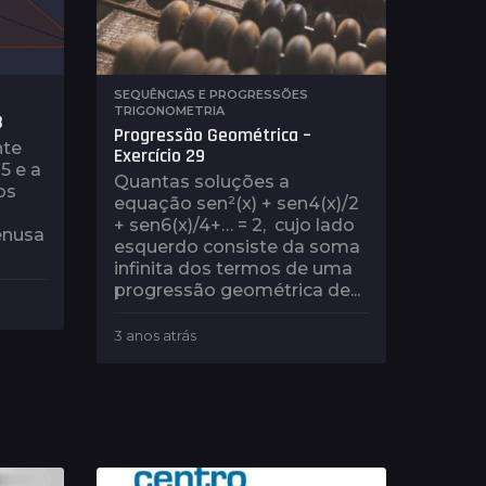
SEQUÊNCIAS E PROGRESSÕES
,
TRIGONOMETRIA
8
Progressão Geométrica –
nte
Exercício 29
5 e a
Quantas soluções a
os
equação sen²(x) + sen4(x)/2
+ sen6(x)/4+… = 2, cujo lado
enusa
esquerdo consiste da soma
infinita dos termos de uma
progressão geométrica de...
3 anos atrás
3
a
n
o
s
a
t
r