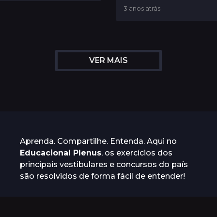
n
3 anos atrás
3
o
a
s
n
a
o
t
s
r
a
VER MAIS
á
t
s
r
á
s
Aprenda. Compartilhe. Entenda. Aqui no
Educacional Plenus
, os exercícios dos
principais vestibulares e concursos do país
são resolvidos de forma fácil de entender!