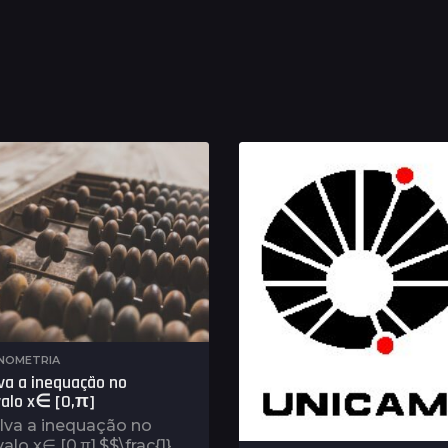
NOMETRIA
va a inequação no
valo x∈ [0,π]
lva a inequação no
valo x∈ [0,π].$$\frac{1}