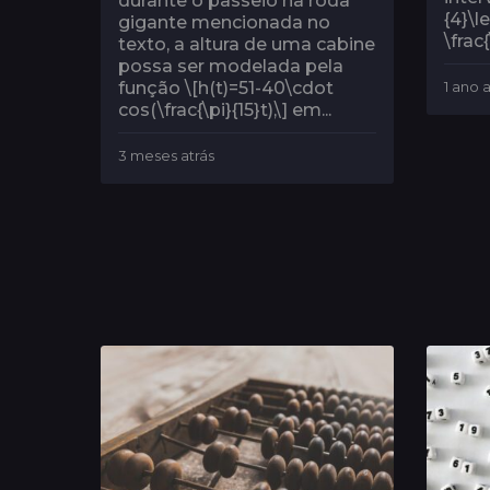
durante o passeio na roda
{4}\l
gigante mencionada no
\frac
texto, a altura de uma cabine
possa ser modelada pela
função \[h(t)=51-40\cdot
1 ano a
cos(\frac{\pi}{15}t),\] em...
3 meses atrás
3
m
e
s
e
s
a
t
r
á
s