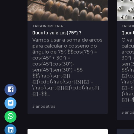
TRIGONOMETRIA
TRIGO
Quanto vale cos(75º) ?
Quant
Vamos usar a soma de arcos
O val
para calcular o cosseno do
calc
ângulo de 75º. $$cos(75º) =
arcos
cos(45º + 30º) =
30º) 
cos(45º)cos(30º)-
sen(3
sen(45º)sen(30º) =$$
$$\fr
$$\frac{\sqrt{2}}
{2}\c
{2}\cdot\frac{\sqrt{3}}{2} –
\frac
\frac{\sqrt{2}}{2}\cdot\frac{1}
{2}=$
{2}=$$...
(\frac
{2})=$
3 anos atrás
3
a
3 anos
n
o
s