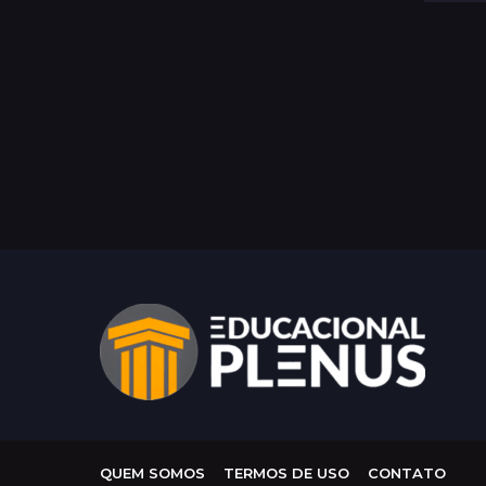
a
t
r
á
s
QUEM SOMOS
TERMOS DE USO
CONTATO