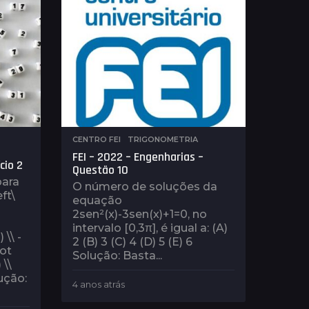
á
s
CENTRO FEI
,
TRIGONOMETRIA
FEI – 2022 – Engenharias –
cio 2
Questão 10
para
O número de soluções da
ft\
equação
2sen²(x)-3sen(x)+1=0, no
intervalo [0,3π], é igual a: (A)
 \\ -
2 (B) 3 (C) 4 (D) 5 (E) 6
dot
Solução: Basta...
 \\
lução:
4 anos atrás
4
a