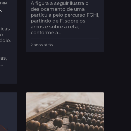
A figura a seguir ilustra o
TRIA
deslocamento de uma
as
partícula pelo percurso FGHI,
partindo de F, sobre os
arcos e sobre a reta,
icas
conforme a...
to
édio.
2 anos atrás
2
a
n
as,
o
..
s
a
t
r
á
s