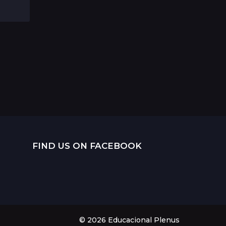
n
o
s
a
t
r
á
s
FIND US ON FACEBOOK
© 2026 Educacional Plenus