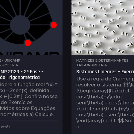
s
s
a
t
r
á
s
E - UNICAMP
,
MATRIZES E DETERMINANTES
,
NOMETRIA
TRIGONOMETRIA
MP 2023 – 2ª Fase –
Sistemas Lineares – Exercí
ão Trigonométrica
Use a regra de Cramer 
dere a função real f(x) =
resolver o sistema: $$\le
x) – 2sen(x), definida
{\begin{array}{l} x\cdot
x ∈[0,2π ]. Confira nossa
cos(\theta)+y\cdot
 de Exercícios
sen(\theta) = cos(\theta)
lvidos sobre Equações
x\cdot sen(\theta)+y\c
nométricas a) Calcule...
cos(\theta) =sen(\theta)
\end{array}\right. $$ So
i)...
 atrás
3
a