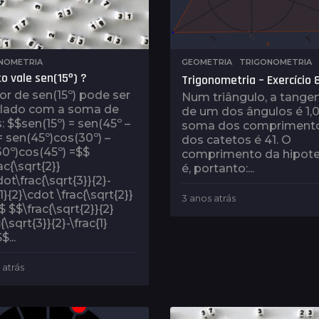
NOMETRIA
GEOMETRIA
,
TRIGONOMETRIA
o vale sen(15º) ?
Trigonometria – Exercício 
or de sen(15º) pode ser
Num triângulo, a tange
ulado com a soma de
de um dos ângulos é 1,0
: $$sen(15º) = sen(45º –
soma dos compriment
= sen(45º)cos(30º) –
dos catetos é 41. O
0º)cos(45º) =$$
comprimento da hipot
ac{\sqrt{2}}
é, portanto:...
dot\frac{\sqrt{3}}{2}-
{1}{2}\cdot \frac{\sqrt{2}}
3 anos atrás
3
$ $$\frac{\sqrt{2}}{2}
a
{\sqrt{3}}{2}-\frac{1}
n
$...
o
s
a
 atrás
3
t
a
r
n
á
o