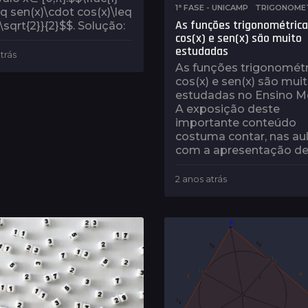
1ª FASE - UNICAMP
,
TRIGONOME
eq sen(x)\cdot cos(x)\leq
As funções trigonométric
{\sqrt{2}}{2}$$. Solução:
cos(x) e sen(x) são muito
estudadas
trás
1
As funções trigonométr
a
cos(x) e sen(x) são mui
n
o
estudadas no Ensino M
a
A exposição deste
t
importante conteúdo
r
costuma contar, nas aul
á
com a apresentação de.
s
2 anos atrás
2
a
n
o
s
a
t
r
á
s