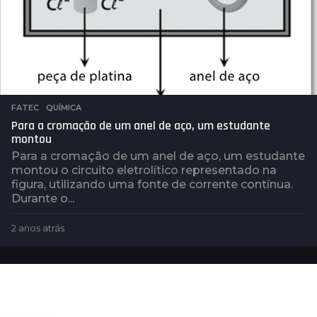
FATEC
,
QUÍMICA
Para a cromação de um anel de aço, um estudante
montou
Para a cromação de um anel de aço, um estudante
montou o circuito eletrolítico representado na
figura, utilizando uma fonte de corrente contínua.
Durante o...
2 anos atrás
2
a
n
o
s
a
t