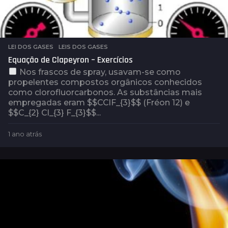
LEI DOS GASES
,
LEIS DOS GASES
Equação de Clapeyron – Exercícios
Nos frascos de spray, usavam-se como
propelentes compostos orgânicos conhecidos
como clorofluorcarbonos. As substâncias mais
empregadas eram $$CClF_{3}$$ (Fréon 12) e
$$C_{2} Cl_{3} F_{3}$$...
1 ano atrás
1
a
n
o
a
t
r
á
s