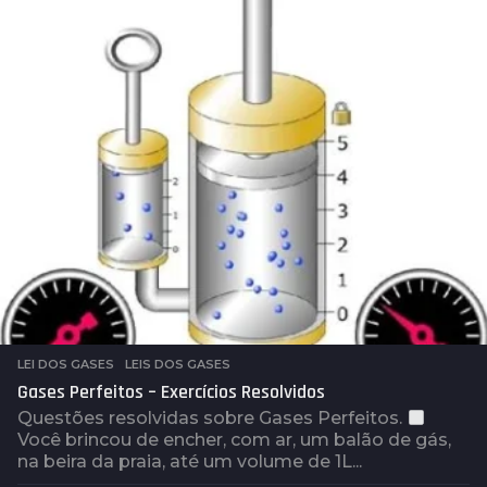
t
r
á
s
LEI DOS GASES
,
LEIS DOS GASES
Gases Perfeitos – Exercícios Resolvidos
Questões resolvidas sobre Gases Perfeitos.
Você brincou de encher, com ar, um balão de gás,
na beira da praia, até um volume de 1L...