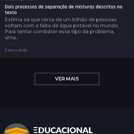
Dois processos de separação de misturas descritos no
texto
Estima-se que cerca de um bilhão de pessoas
sofram com a falta de água potável no mundo.
Para tentar combater esse tipo de problema,
uma...
2 anos atrás
2
a
n
o
s
VER MAIS
a
t
r
á
s