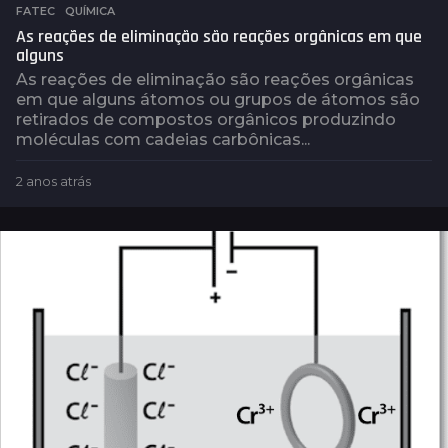
FATEC
,
QUÍMICA
As reações de eliminação são reações orgânicas em que
alguns
As reações de eliminação são reações orgânicas
em que alguns átomos ou grupos de átomos são
retirados de compostos orgânicos produzindo
moléculas com cadeias carbônicas...
2 anos atrás
2
a
n
o
s
a
t
r
á
s