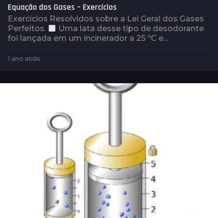
Equação dos Gases – Exercícios
Exercícios Resolvidos sobre a Lei Geral dos Gases
Perfeitos.
Uma lata desse tipo de desodorante
foi lançada em um incinerador a 25 ºC e...
1 ano atrás
1
a
n
o
a
t
r
á
s