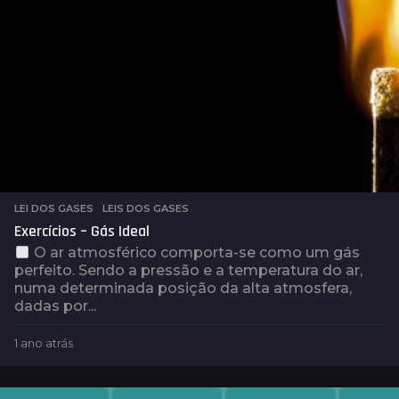
LEI DOS GASES
,
LEIS DOS GASES
Exercícios – Gás Ideal
O ar atmosférico comporta-se como um gás
perfeito. Sendo a pressão e a temperatura do ar,
numa determinada posição da alta atmosfera,
dadas por...
1 ano atrás
1
a
n
o