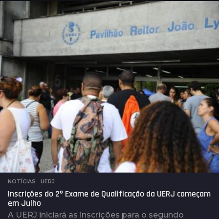
o
s
a
t
r
á
s
NOTÍCIAS
,
UERJ
Inscrições do 2º Exame de Qualificação da UERJ começam
em Julho
A UERJ iniciará as inscrições para o segundo