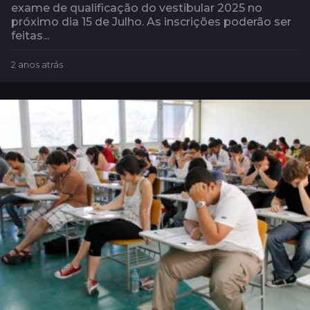
exame de qualificação do vestibular 2025 no
próximo dia 15 de Julho. As inscrições poderão ser
feitas...
2 anos atrás
2
a
n
o
s
a
t
r
á
s