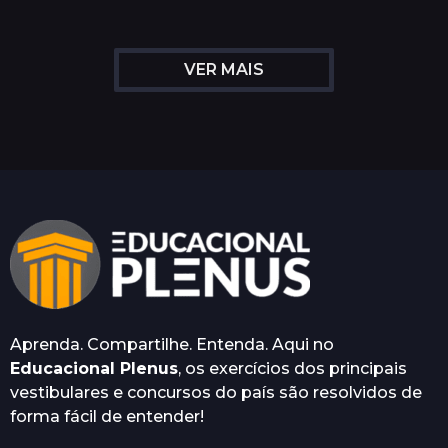
n
o
s
VER MAIS
a
t
r
á
s
Aprenda. Compartilhe. Entenda. Aqui no
Educacional Plenus
, os exercícios dos principais
vestibulares e concursos do país são resolvidos de
forma fácil de entender!