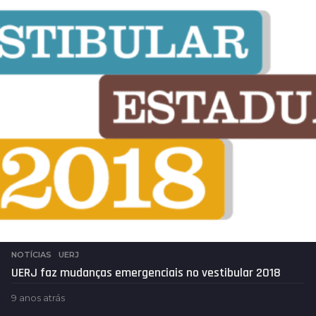
s
a
t
r
á
s
NOTÍCIAS
,
UERJ
UERJ faz mudanças emergenciais no vestibular 2018
9 anos atrás
9
a