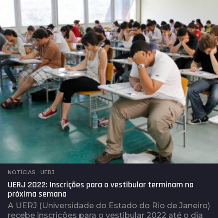
s
a
t
r
á
s
NOTÍCIAS
,
UERJ
UERJ 2022: Inscrições para o vestibular terminam na
próxima semana
A UERJ (Universidade do Estado do Rio de Janeiro)
recebe inscrições para o vestibular 2022 até o dia