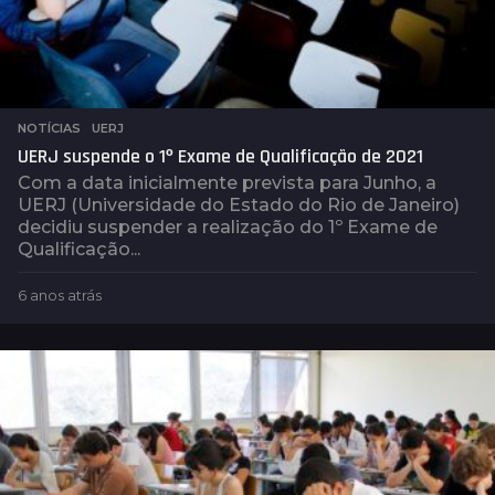
NOTÍCIAS
,
UERJ
UERJ suspende o 1º Exame de Qualificação de 2021
Com a data inicialmente prevista para Junho, a
UERJ (Universidade do Estado do Rio de Janeiro)
decidiu suspender a realização do 1º Exame de
Qualificação...
6 anos atrás
6
a
n
o
s
a
t
r
á
s