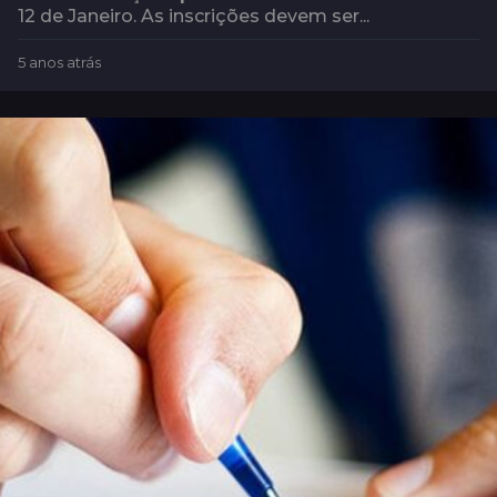
12 de Janeiro. As inscrições devem ser...
5 anos atrás
5
a
n
o
s
a
t
r
á
s