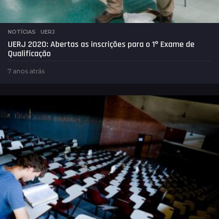
NOTÍCIAS
,
UERJ
UERJ 2020: Abertas as inscrições para o 1º Exame de
Qualificação
7 anos atrás
7
a
n
o
s
a
t
r
á
s