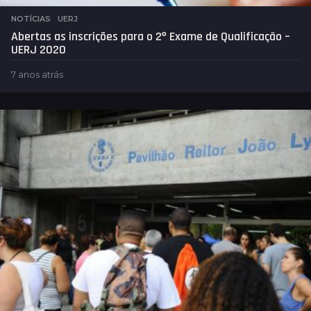
NOTÍCIAS
,
UERJ
Abertas as inscrições para o 2º Exame de Qualificação –
UERJ 2020
7 anos atrás
7
a
n
o
s
a
t
r
á
s