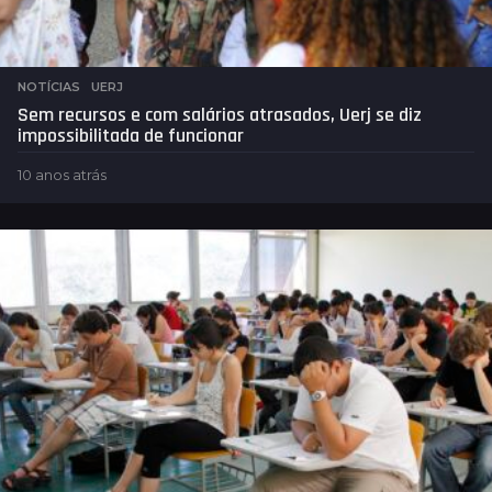
NOTÍCIAS
,
UERJ
Sem recursos e com salários atrasados, Uerj se diz
impossibilitada de funcionar
10 anos atrás
1
0
a
n
o
s
a
t
r
á
s