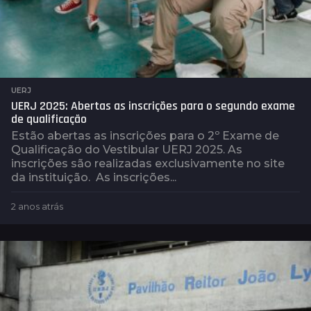
UERJ
UERJ 2025: Abertas as inscrições para o segundo exame
de qualificação
Estão abertas as inscrições para o 2º Exame de
Qualificação do Vestibular UERJ 2025. As
inscrições são realizadas exclusivamente no site
da instituição. As inscrições...
2 anos atrás
2
a
n
o
s
a
t
r