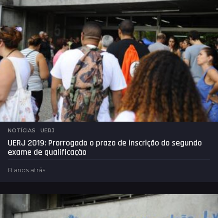
á
s
NOTÍCIAS
,
UERJ
UERJ 2019: Prorrogado o prazo de inscrição do segundo
exame de qualificação
8 anos atrás
8
a
n
o
s
a