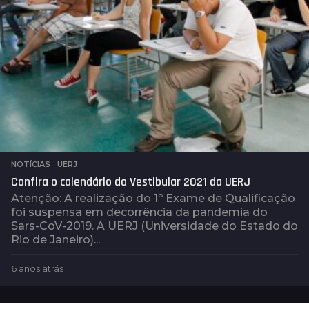
NOTÍCIAS
,
UERJ
Confira o calendário do Vestibular 2021 da UERJ
Atenção: A realização do 1º Exame de Qualificação
foi suspensa em decorrência da pandemia do
Sars-CoV-2019. A UERJ (Universidade do Estado do
Rio de Janeiro)...
6 anos atrás
6
a
n
o