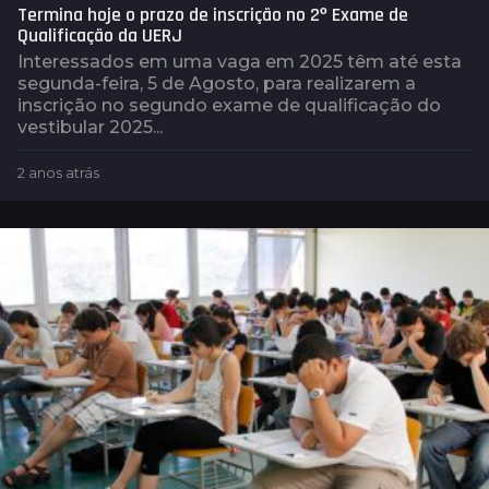
Termina hoje o prazo de inscrição no 2º Exame de
Qualificação da UERJ
Interessados em uma vaga em 2025 têm até esta
segunda-feira, 5 de Agosto, para realizarem a
inscrição no segundo exame de qualificação do
vestibular 2025...
2 anos atrás
2
a
n
o
s
a
t
r
á
s