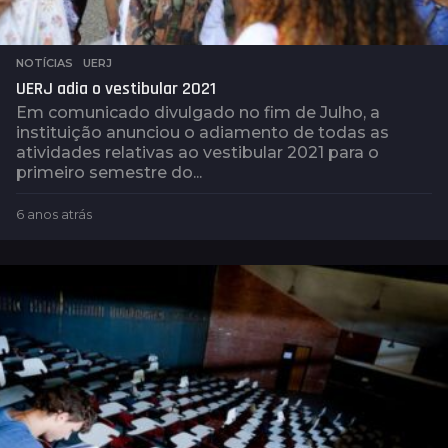
NOTÍCIAS
,
UERJ
UERJ adia o vestibular 2021
Em comunicado divulgado no fim de Julho, a
instituição anunciou o adiamento de todas as
atividades relativas ao vestibular 2021 para o
primeiro semestre do...
6 anos atrás
6
a
n
o
s
a
t
r
á
s