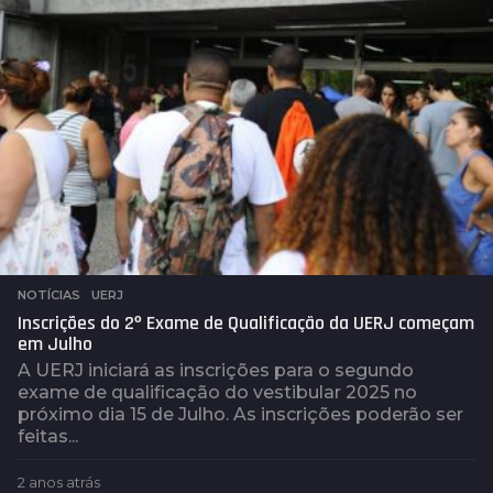
á
s
NOTÍCIAS
,
UERJ
Inscrições do 2º Exame de Qualificação da UERJ começam
em Julho
A UERJ iniciará as inscrições para o segundo
exame de qualificação do vestibular 2025 no
próximo dia 15 de Julho. As inscrições poderão ser
feitas...
2 anos atrás
2