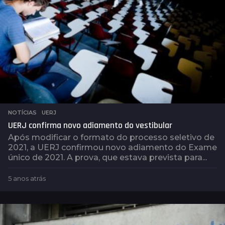
NOTÍCIAS
,
UERJ
UERJ confirma novo adiamento do vestibular
Após modificar o formato do processo seletivo de
2021, a UERJ confirmou novo adiamento do Exame
único de 2021. A prova, que estava prevista para...
5 anos atrás
5
a
n
o
s