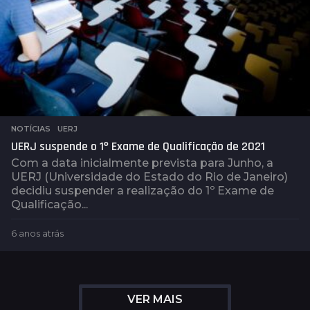
NOTÍCIAS
,
UERJ
UERJ suspende o 1º Exame de Qualificação de 2021
Com a data inicialmente prevista para Junho, a
UERJ (Universidade do Estado do Rio de Janeiro)
decidiu suspender a realização do 1º Exame de
Qualificação...
6 anos atrás
6
a
n
o
s
VER MAIS
a