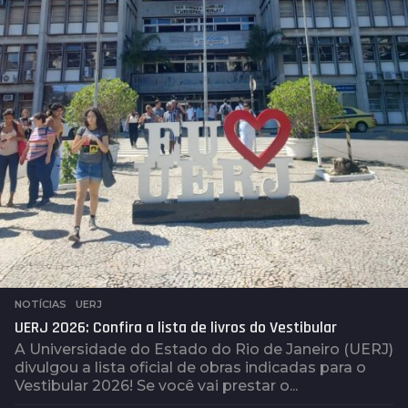
t
r
á
s
NOTÍCIAS
,
UERJ
UERJ 2026: Confira a lista de livros do Vestibular
A Universidade do Estado do Rio de Janeiro (UERJ)
divulgou a lista oficial de obras indicadas para o
Vestibular 2026! Se você vai prestar o...