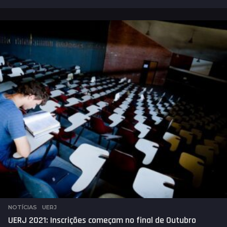
a
n
o
s
a
t
r
á
s
NOTÍCIAS
,
UERJ
UERJ 2021: Inscrições começam no final de Outubro