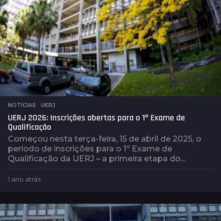
NOTÍCIAS
,
UERJ
UERJ 2026: Inscrições abertas para o 1º Exame de
Qualificação
Começou nesta terça-feira, 15 de abril de 2025, o
período de inscrições para o 1º Exame de
Qualificação da UERJ – a primeira etapa do...
1 ano atrás
1
a
n
o
a