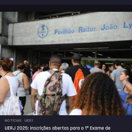
a
n
o
s
a
t
r
á
s
NOTÍCIAS
,
UERJ
UERJ 2025: Inscrições abertas para o 1º Exame de