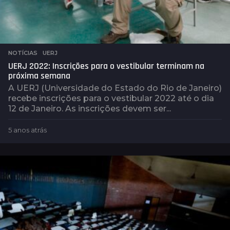
NOTÍCIAS
,
UERJ
UERJ 2022: Inscrições para o vestibular terminam na
próxima semana
A UERJ (Universidade do Estado do Rio de Janeiro)
recebe inscrições para o vestibular 2022 até o dia
12 de Janeiro. As inscrições devem ser...
5 anos atrás
5
a
n
o
s
a
t
r
á
s