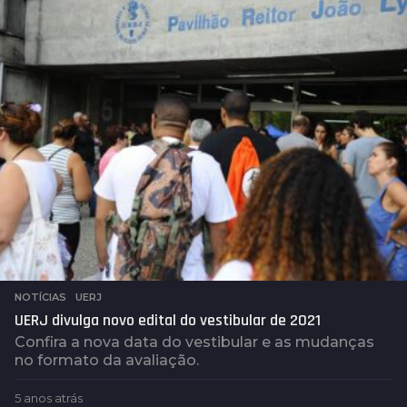
a
t
r
á
s
NOTÍCIAS
,
UERJ
UERJ divulga novo edital do vestibular de 2021
Confira a nova data do vestibular e as mudanças
no formato da avaliação.
5 anos atrás
5