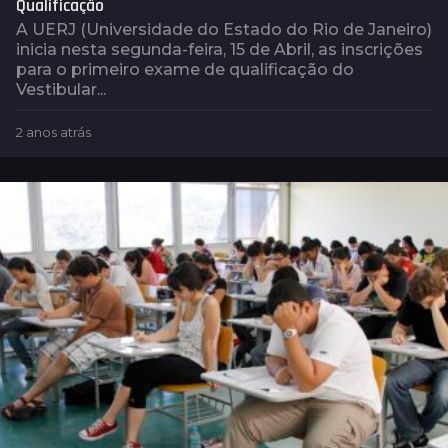
Qualificação
A UERJ (Universidade do Estado do Rio de Janeiro)
inicia nesta segunda-feira, 15 de Abril, as inscrições
para o primeiro exame de qualificação do
Vestibular...
2 anos atrás
2
a
n
o
s
a
t
r
á
s