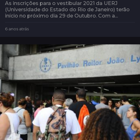
As inscrições para o vestibular 2021 da UERJ
(Universidade do Estado do Rio de Janeiro) terão
início no próximo dia 29 de Outubro. Com a...
6 anos atrás
6
a
n
o
s
a
t
r
á
s