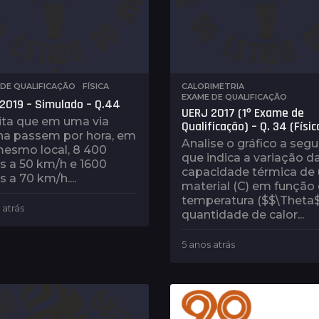
DE QUALIFICAÇÃO
,
FÍSICA
CALORIMETRIA
,
EXAME DE QUALIFICAÇÃO
2019 – Simulado – Q.44
UERJ 2017 (1º Exame de
ta que em uma via
Qualificação) – Q. 34 (Físic
na passem por hora, em
Analise o gráfico a segui
esmo local, 8 400
que indica a variação d
s a 50 km/h e 1600
capacidade térmica de
s a 70 km/h....
material (C) em função
temperatura ($$\Theta$
 atrás
4
quantidade de calor...
a
n
5 anos atrás
4
o
a
s
n
a
o
t
s
r
a
á