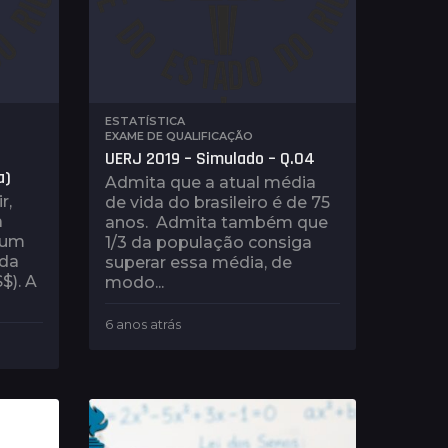
ESTATÍSTICA
,
EXAME DE QUALIFICAÇÃO
UERJ 2019 – Simulado – Q.04
a)
Admita que a atual média
r,
de vida do brasileiro é de 75
a
anos. Admita também que
 um
1/3 da população consiga
 da
superar essa média, de
$). A
modo...
6 anos atrás
4
a
n
o
s
a
t