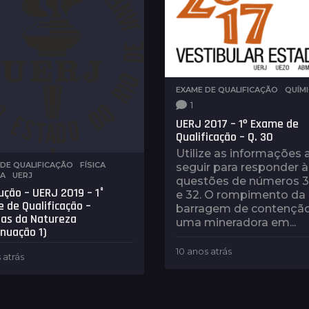
t
s
r
á
s
EXAME DE QUALIFICAÇÃO
,
QUÍM
1
UERJ 2017 – 1º Exame de
Qualificação – Q. 30
Utilize as informações 
DE QUALIFICAÇÃO
,
FÍSICA
,
seguir para responder à
CA
,
UERJ
questões de números 30
ução – UERJ 2019 – 1°
e 32. O rompimento da
 de Qualificação –
barragem de contençã
ias da Natureza
uma mineradora em...
inuação 1)
10 anos atrás
4
 atrás
8
a
a
n
n
o
o
s