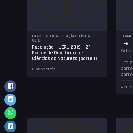
EXAME DE QUALIFICAÇÃO
,
FÍSICA
,
EXAME 
UERJ
UERJ 
Resolução – UERJ 2019 – 2°
Admi
Exame de Qualificação –
urba
Ciências da Natureza (parte 1)
um m
carro
8 anos atrás
8
carro
a
n
o
4 anos
s
a
t
r
á
s