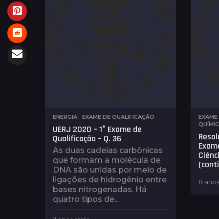
ENERGIA
,
EXAME DE QUALIFICAÇÃO
EXAME 
QUÍMI
UERJ 2020 – 1° Exame de
Resol
Qualificação – Q. 36
Exame
As duas cadeias carbônicas
Ciênc
que formam a molécula de
(cont
DNA são unidas por meio de
ligações de hidrogênio entre
8 anos
bases nitrogenadas. Há
quatro tipos de...