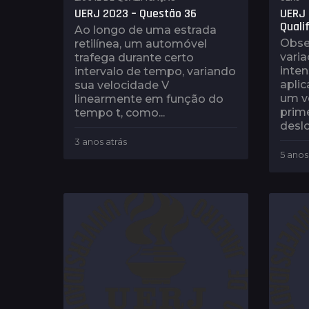
UERJ 2023 – Questão 36
UERJ 
Quali
Ao longo de uma estrada
Obser
retilínea, um automóvel
vari
trafega durante certo
inten
intervalo de tempo, variando
apli
sua velocidade V
um v
linearmente em função do
prime
tempo t, como...
deslo
3 anos atrás
1
a
5 anos
n
o
a
t
r
á
s