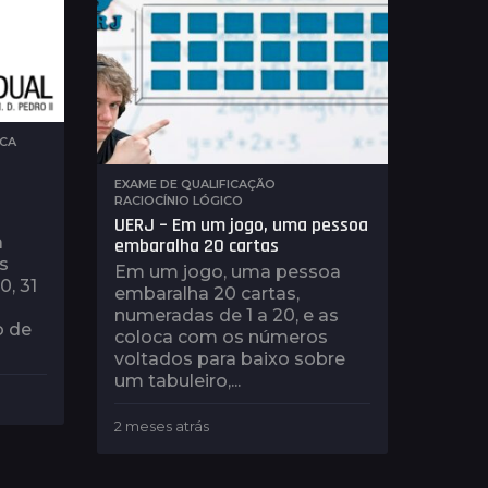
r
á
s
ICA
EXAME DE QUALIFICAÇÃO
,
RACIOCÍNIO LÓGICO
UERJ – Em um jogo, uma pessoa
a
embaralha 20 cartas
s
Em um jogo, uma pessoa
, 31
embaralha 20 cartas,
numeradas de 1 a 20, e as
o de
coloca com os números
voltados para baixo sobre
um tabuleiro,...
2 meses atrás
2
m
e