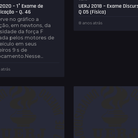
2020 – 1° Exame de
UERJ 2018 – Exame Discurs
ficação – Q. 46
Q 05 (Física)
ve no gráfico a
8 anos atrás
4
ação, em newtons, da
a
sidade da força F
n
cada pelos motores de
o
eículo em seus
s
iros 9 s de
a
camento. Nesse...
t
r
 atrás
5
á
a
s
n
o
s
a
t
r
á
s