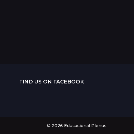
s
e
s
a
t
r
á
s
FIND US ON FACEBOOK
© 2026 Educacional Plenus