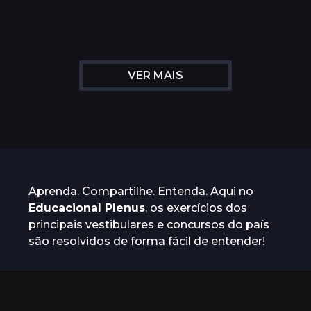
s
a
a
t
t
r
r
á
á
s
s
VER MAIS
Aprenda. Compartilhe. Entenda. Aqui no
Educacional Plenus
, os exercícios dos
principais vestibulares e concursos do país
são resolvidos de forma fácil de entender!