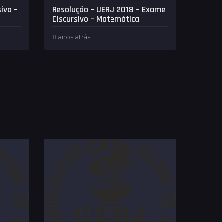
ivo –
Resolução – UERJ 2018 – Exame
Discursivo – Matemática
8 anos atrás
8
a
n
o
s
a
t
r
á
s