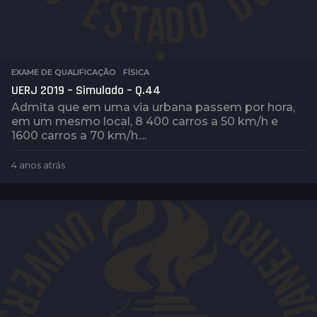
EXAME DE QUALIFICAÇÃO
,
FÍSICA
UERJ 2019 – Simulado – Q.44
Admita que em uma via urbana passem por hora,
em um mesmo local, 8 400 carros a 50 km/h e
1600 carros a 70 km/h....
4 anos atrás
4
a
n
o
s
a
t
r
á
s