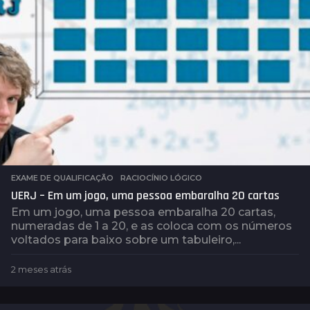
s
EXAME DE QUALIFICAÇÃO
,
RACIOCÍNIO LÓGICO
UERJ – Em um jogo, uma pessoa embaralha 20 cartas
Em um jogo, uma pessoa embaralha 20 cartas,
numeradas de 1 a 20, e as coloca com os números
voltados para baixo sobre um tabuleiro,...
2 meses atrás
2
m
e
s