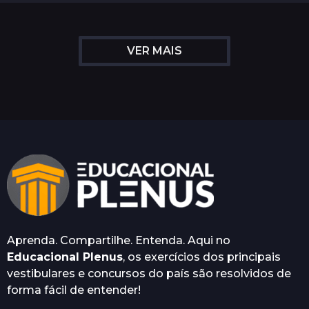
n
o
s
VER MAIS
a
t
r
á
s
Aprenda. Compartilhe. Entenda. Aqui no
Educacional Plenus
, os exercícios dos principais
vestibulares e concursos do país são resolvidos de
forma fácil de entender!