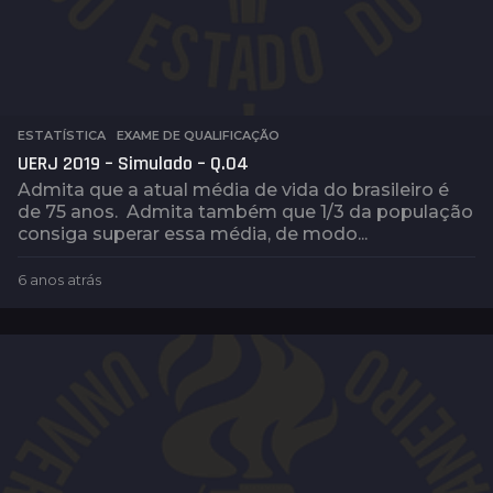
ESTATÍSTICA
,
EXAME DE QUALIFICAÇÃO
UERJ 2019 – Simulado – Q.04
Admita que a atual média de vida do brasileiro é
de 75 anos. Admita também que 1/3 da população
consiga superar essa média, de modo...
6 anos atrás
4
a
n
o
s
a
t
r
á
s