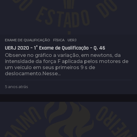
EXAME DE QUALIFICAÇÃO
,
FÍSICA
,
UERJ
UERJ 2020 – 1° Exame de Qualificação – Q. 46
Observe no gráfico a variação, em newtons, da
intensidade da força F aplicada pelos motores de
um veículo em seus primeiros 9 s de
deslocamento. Nesse...
5 anos atrás
5
a
n
o
s
a
t
r
á