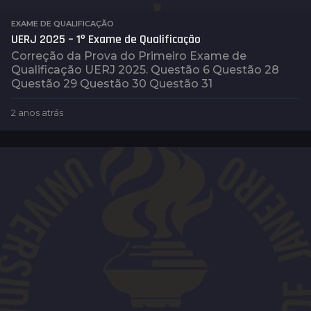
EXAME DE QUALIFICAÇÃO
UERJ 2025 – 1º Exame de Qualificação
Correção da Prova do Primeiro Exame de
Qualificação UERJ 2025. Questão 6 Questão 28
Questão 29 Questão 30 Questão 31
2 anos atrás
2
a
n
o
s
a
t
r
á
s