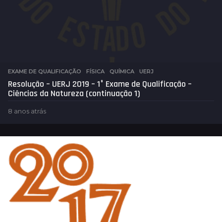
EXAME DE QUALIFICAÇÃO
,
FÍSICA
,
QUÍMICA
,
UERJ
Resolução – UERJ 2019 – 1° Exame de Qualificação –
Ciências da Natureza (continuação 1)
8 anos atrás
8
a
n
o
s
a
t
r
á
s