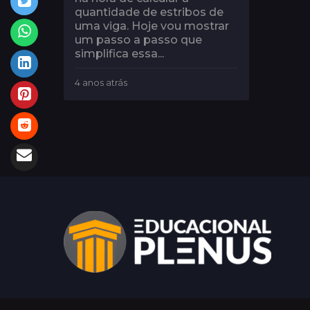
quantidade de estribos de
uma viga. Hoje vou mostrar
um passo a passo que
simplifica essa...
4 anos atrás
4
a
n
o
s
a
t
r
á
s