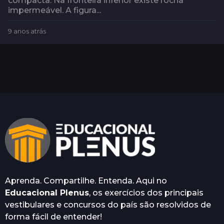
compacta. Na fronteira inferior existe rocha
impermeável. A figura...
9 anos atrás
9
a
n
o
s
a
t
r
á
s
Aprenda. Compartilhe. Entenda. Aqui no
Educacional Plenus
, os exercícios dos principais
vestibulares e concursos do país são resolvidos de
forma fácil de entender!