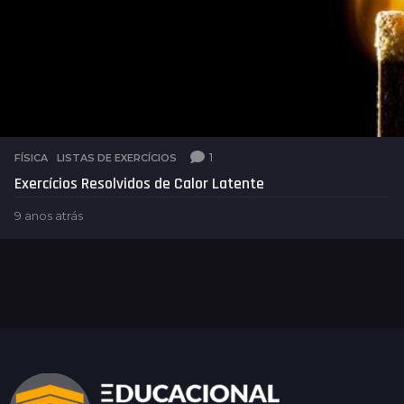
1
FÍSICA
,
LISTAS DE EXERCÍCIOS
Exercícios Resolvidos de Calor Latente
9 anos atrás
4
a
n
o
s
a
t
r
á
s