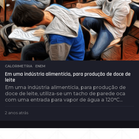
CALORIMETRIA
,
ENEM
Em uma indústria alimentícia, para produção de doce de
leite
Em uma indústria alimentícia, para produção de
doce de leite, utiliza-se um tacho de parede oca
com uma entrada para vapor de água a 120°C...
2 anos atrás
2
a
n
o
s