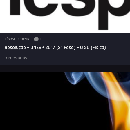
1
FÍSICA
,
UNESP
Resolução – UNESP 2017 (2ª Fase) – Q 20 (Física)
9 anos atrás
9
a
n
o
s
a
t
r
á
s