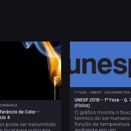
1ª FASE - UNESP
,
CALORIMETRIA
UNESP 2018 – 1ª Fase – Q. 
(Física)
DINÂMICA
ferência de Calor –
O gráfico mostra o flux
cio 4
térmico do ser human
função da temperatura
or pode ser transmitido
ambiente em um
 local para outro por