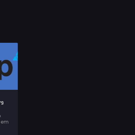
79
o
o em