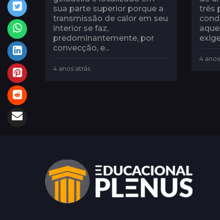
sua parte superior porque a
três 
transmissão de calor em seu
cond
interior se faz,
aque
predominantemente, por
exige
convecção, e...
4 anos
4 anos atrás
4
a
n
o
s
a
t
r
á
s