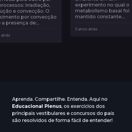
experimento no qual o
processos: irradiação,
metabolismo basal foi
ução e convecção. O
mantido constante....
cimento por convecção
 a presença de:...
5 anos atrás
5
a
 atrás
4
n
a
o
n
s
o
a
s
t
a
r
t
á
r
s
á
s
Aprenda. Compartilhe. Entenda. Aqui no
Educacional Plenus
, os exercícios dos
principais vestibulares e concursos do país
são resolvidos de forma fácil de entender!