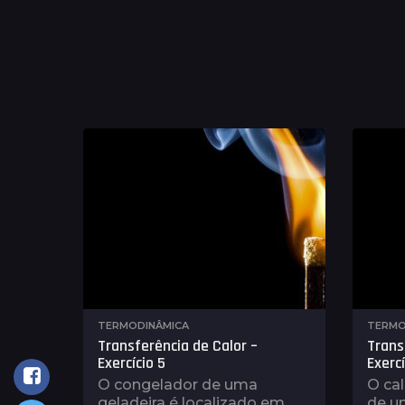
TERMODINÂMICA
TERMO
Transferência de Calor –
Trans
Exercício 5
Exercí
O congelador de uma
O cal
geladeira é localizado em
de um