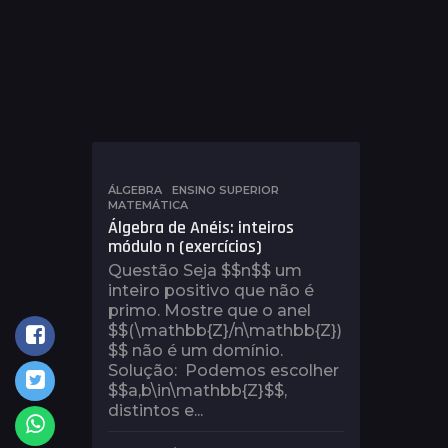
ÁLGEBRA
,
ENSINO SUPERIOR
,
MATEMÁTICA
Álgebra de Anéis: inteiros
módulo n (exercícios)
Questão Seja $$n$$ um
inteiro positivo que não é
primo. Mostre que o anel
$$(\mathbb{Z}/n\mathbb{Z})
$$ não é um domínio.
Solução: Podemos escolher
$$a,b\in\mathbb{Z}$$,
distintos e...