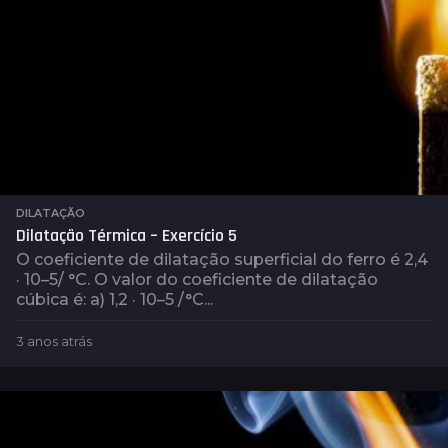
DILATAÇÃO
Dilatação Térmica – Exercício 5
O coeficiente de dilatação superficial do ferro é 2,4
· 10–5/ °C. O valor do coeficiente de dilatação
cúbica é: a) 1,2 · 10–5 /°C...
3 anos atrás
3
a
n
o
s
a