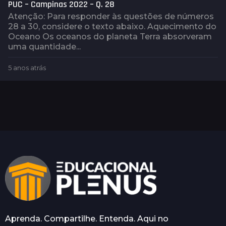
PUC – Campinas 2022 – Q. 28
Atenção: Para responder às questões de números
28 a 30, considere o texto abaixo. Aquecimento do
Oceano Os oceanos do planeta Terra absorveram
uma quantidade...
5 anos atrás
5
a
n
o
s
a
t
r
á
s
Aprenda. Compartilhe. Entenda. Aqui no