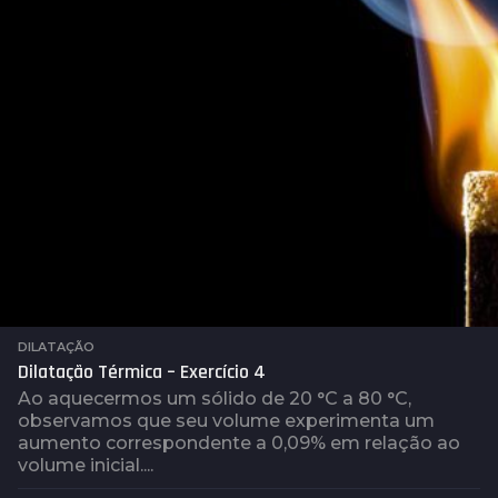
t
r
á
s
DILATAÇÃO
Dilatação Térmica – Exercício 4
Ao aquecermos um sólido de 20 °C a 80 °C,
observamos que seu volume experimenta um
aumento correspondente a 0,09% em relação ao
volume inicial....