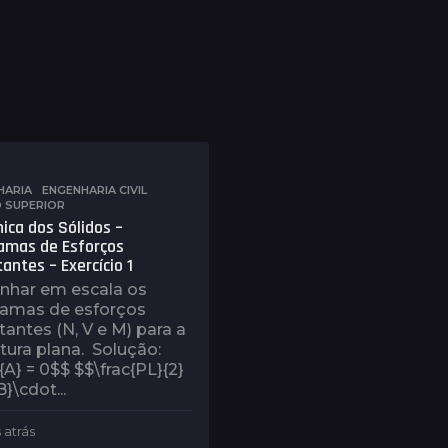
HARIA
,
ENGENHARIA CIVIL
,
O SUPERIOR
ica dos Sólidos –
amas de Esforços
tantes – Exercício 1
nhar em escala os
ramas de esforços
itantes (N, V e M) para a
tura plana. Solução:
A} = 0$$ $$\frac{PL}{2}
B}\cdot...
 atrás
8