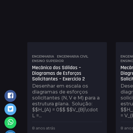
ENGENHARIA
,
ENGENHARIA CIVIL
,
ENGEN
ENSINO SUPERIOR
ENSIN
Mecânica dos Sólidos –
Mecân
Diagramas de Esforços
Diagr
Solicitantes – Exercício 2
Solici
Desenhar em escala os
Dese
diagramas de esforços
diag
solicitantes (N, V e M) para a
solic
estrutura plana. Solução:
estru
$$H_{A} = 0$$ $$V_{B}\cdot
$$H_{
L =...
= V_{
8 anos atrás
8
8 anos