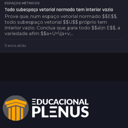
ESPAÇOS MÉTRICOS
Todo subespaço vetorial normado tem interior vazio
Prove que, num espaço vetorial normado $$E$$,
todo subespaço vetorial $$U$$ próprio tem
interior vazio. Conclua que, para todo $$a\in E$$, a
variedade afim $$a+U=\{a+v;...
5 anos atrás
2
a
n
o
s
a
t
r
á
s