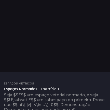
ESPAÇOS MÉTRICOS
Espaços Normados – Exercício 1
Seja $$E$$ um espaço vetorial normado, e seja
$$U\subset E$$ um subespaço do primeiro. Prove
que $$inf\{||v||, v\in U\}=0$$. Demonstração:
Demonstraremos que, dado um ε>0,...