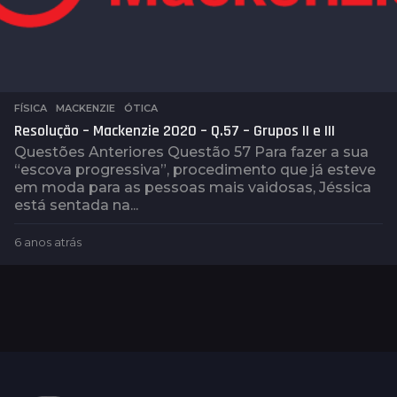
FÍSICA
,
MACKENZIE
,
ÓTICA
Resolução – Mackenzie 2020 – Q.57 – Grupos II e III
Questões Anteriores Questão 57 Para fazer a sua
“escova progressiva”, procedimento que já esteve
em moda para as pessoas mais vaidosas, Jéssica
está sentada na...
6 anos atrás
6
a
n
o
s
a
t
r
á
s