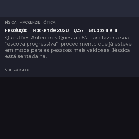
FÍSICA
,
MACKENZIE
,
ÓTICA
Resolução – Mackenzie 2020 – Q.57 – Grupos II e III
Questões Anteriores Questão 57 Para fazer a sua
“escova progressiva”, procedimento que já esteve
em moda para as pessoas mais vaidosas, Jéssica
está sentada na...
6 anos atrás
6
a
n
o
s
a
t
r
á
s