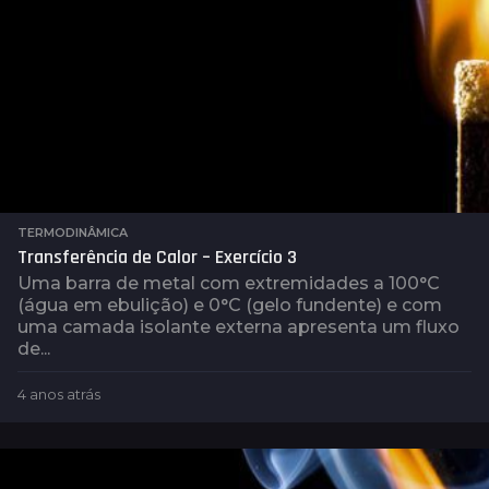
TERMODINÂMICA
Transferência de Calor – Exercício 3
Uma barra de metal com extremidades a 100°C
(água em ebulição) e 0°C (gelo fundente) e com
uma camada isolante externa apresenta um fluxo
de...
4 anos atrás
4
a
n
o
s