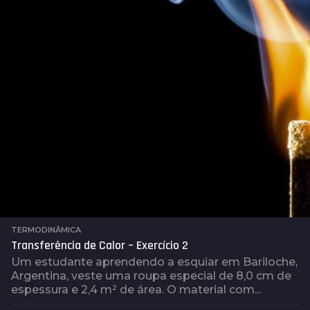
a
t
r
á
s
TERMODINÂMICA
Transferência de Calor – Exercício 2
Um estudante aprendendo a esquiar em Bariloche,
Argentina, veste uma roupa especial de 8,0 cm de
espessura e 2,4 m² de área. O material com...