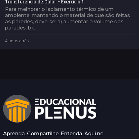
Transferência de Calor – Exercício 1
Para melhorar o isolamento térmico de um
ambiente, mantendo o material de que são feitas
as paredes, deve-se: a) aumentar o volume das
paredes. b)...
4 anos atrás
4
a
n
o
s
a
t
r
á
s
Aprenda. Compartilhe. Entenda. Aqui no