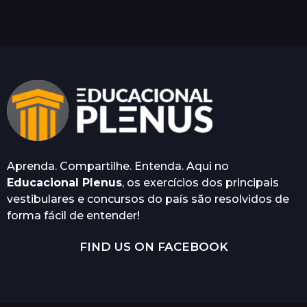
s
a
t
r
á
s
Aprenda. Compartilhe. Entenda. Aqui no
Educacional Plenus
, os exercícios dos principais
vestibulares e concursos do país são resolvidos de
forma fácil de entender!
FIND US ON FACEBOOK