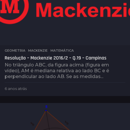
s
GEOMETRIA
,
MACKENZIE
,
MATEMÁTICA
Resolução – Mackenzie 2016/2 – Q.19 – Campinas
No triângulo ABC, da figura acima (figura em
vídeo), AM é mediana relativa ao lado BC e é
perpendicular ao lado AB. Se as medidas...
6 anos atrás
6
a
n
o
s
a
t
r