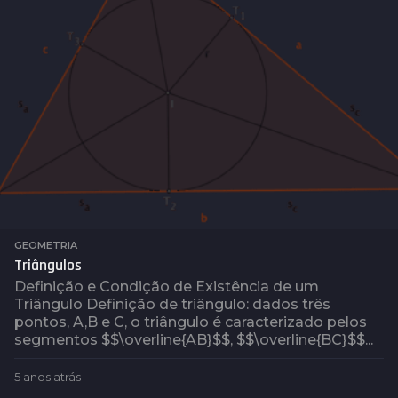
á
s
GEOMETRIA
Triângulos
Definição e Condição de Existência de um
Triângulo Definição de triângulo: dados três
pontos, A,B e C, o triângulo é caracterizado pelos
segmentos $$\overline{AB}$$, $$\overline{BC}$$...
5 anos atrás
5
a