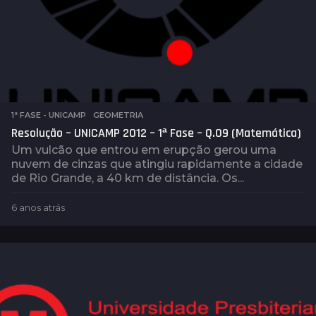
1ª FASE - UNICAMP
,
GEOMETRIA
Resolução – UNICAMP 2012 – 1ª Fase – Q.09 (Matemática)
Um vulcão que entrou em erupção gerou uma
nuvem de cinzas que atingiu rapidamente a cidade
de Rio Grande, a 40 km de distância. Os...
6 anos atrás
6
a
n
o
s
a
t
r
á