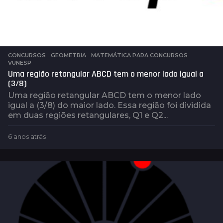
CONCURSOS
,
GEOMETRIA
,
MATEMÁTICA PARA CONCURSOS
,
VUNESP
Uma região retangular ABCD tem o menor lado igual a
(3/8)
Uma região retangular ABCD tem o menor lado
igual a (3/8) do maior lado. Essa região foi dividida
em duas regiões retangulares, Q1 e Q2...
6 anos atrás
2
a
n
o
s
a
t
r
á
s