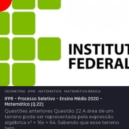
t
r
á
s
GEOMETRIA
,
IFPR
,
MATEMÁTICA
,
MATEMÁTICA BÁSICA
IFPR – Processo Seletivo – Ensino Médio 2020 –
Matemática (Q.22)
Questões anteriores Questão 22 A área de um
terreno pode ser representada pela expressão
algébrica x² + 16x + 64. Sabendo que esse terreno
tem...