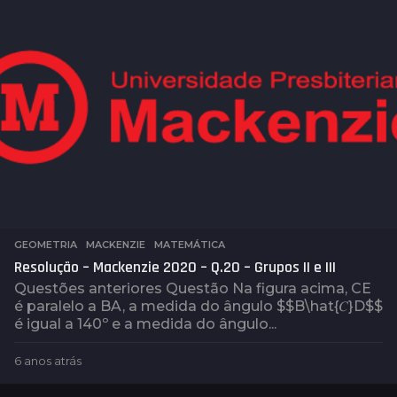
o
s
a
t
r
á
s
GEOMETRIA
,
MACKENZIE
,
MATEMÁTICA
Resolução – Mackenzie 2020 – Q.20 – Grupos II e III
Questões anteriores Questão Na figura acima, CE
é paralelo a BA, a medida do ângulo $$B\hat{𝐶}D$$
é igual a 140º e a medida do ângulo...
6 anos atrás
6
a
n