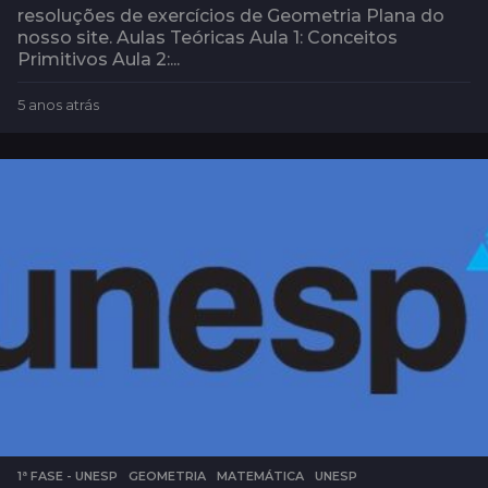
resoluções de exercícios de Geometria Plana do
nosso site. Aulas Teóricas Aula 1: Conceitos
Primitivos Aula 2:...
5 anos atrás
5
a
n
o
s
a
t
r
á
s
1ª FASE - UNESP
,
GEOMETRIA
,
MATEMÁTICA
,
UNESP