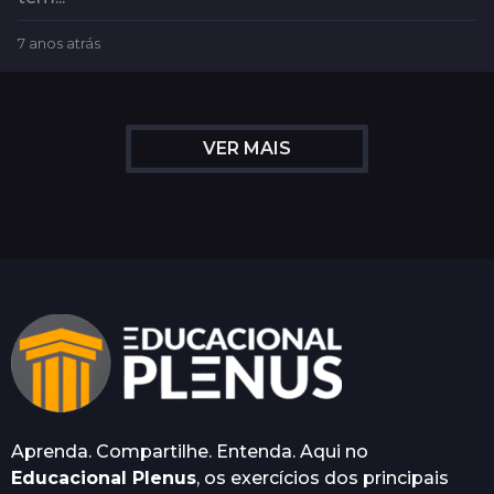
7 anos atrás
7
a
n
o
s
VER MAIS
a
t
r
á
s
Aprenda. Compartilhe. Entenda. Aqui no
Educacional Plenus
, os exercícios dos principais