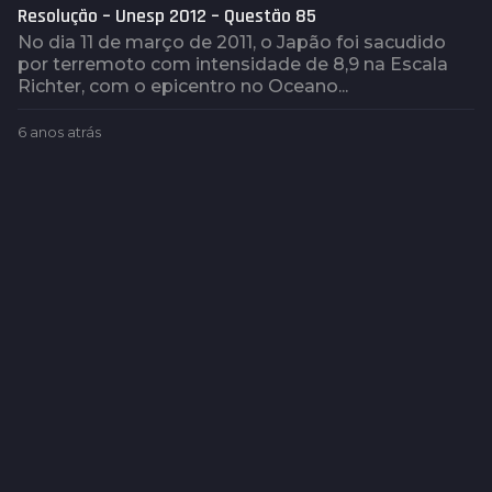
Resolução – Unesp 2012 – Questão 85
No dia 11 de março de 2011, o Japão foi sacudido
por terremoto com intensidade de 8,9 na Escala
Richter, com o epicentro no Oceano...
6 anos atrás
6
a
n
o
s
a
t
r
á
s