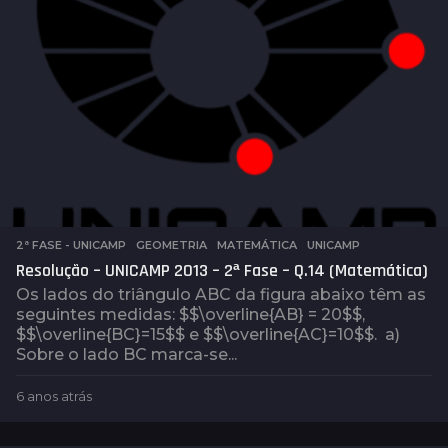
2ª FASE - UNICAMP
,
GEOMETRIA
,
MATEMÁTICA
,
UNICAMP
Resolução – UNICAMP 2013 – 2ª Fase – Q.14 (Matemática)
Os lados do triângulo ABC da figura abaixo têm as
seguintes medidas: $$\overline{AB} = 20$$,
$$\overline{BC}=15$$ e $$\overline{AC}=10$$. a)
Sobre o lado BC marca-se...
6 anos atrás
6
a
n