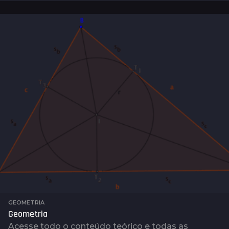
n
o
s
a
t
r
á
s
GEOMETRIA
Geometria
Acesse todo o conteúdo teórico e todas as