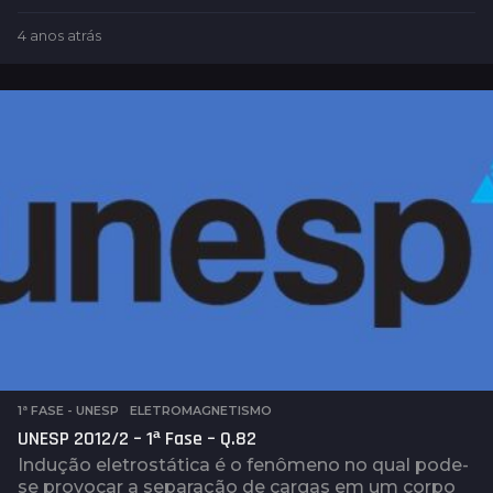
4 anos atrás
2
a
n
o
s
a
t
r
á
s
1ª FASE - UNESP
,
ELETROMAGNETISMO
UNESP 2012/2 – 1ª Fase – Q.82
Indução eletrostática é o fenômeno no qual pode-
se provocar a separação de cargas em um corpo