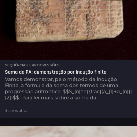
SEQUÊNCIAS E PROGRESSÕES
Soma da PA: demonstração por indução finita
Vamos demonstrar, pelo método da Indução
Finita, a fórmula da soma dos termos de uma
progressão aritmética: $$S_{n}=n(\frac{(a_{1}+a_{n})}
{2})$$. Para ler mais sobre a soma da...
4 anos atrás
4
a
n
o
s