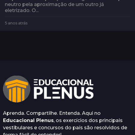
neutro pela aproximação de um outro já
eletrizado. O...
5 anos atrás
5
a
n
o
s
a
t
r
á
s
Aprenda. Compartilhe. Entenda. Aqui no
Educacional Plenus
, os exercícios dos principais
vestibulares e concursos do país são resolvidos de
forma fácil de entender!