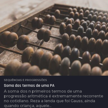
a
t
r
á
s
SEQUÊNCIAS E PROGRESSÕES
Soma dos termos de uma PA
A soma dos n primeiros termos de uma
progressão aritmética é extremamente recorrente
no cotidiano. Reza a lenda que foi Gauss, ainda
quando criança, aquele...