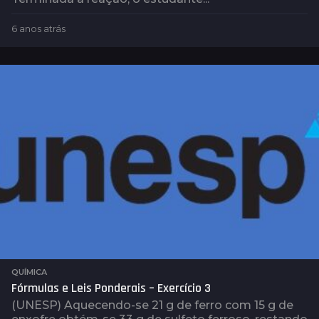
6 anos atrás
4
a
n
o
s
a
t
r
á
s
QUÍMICA
Fórmulas e Leis Ponderais – Exercício 3
(UNESP) Aquecendo-se 21 g de ferro com 15 g de