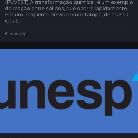
(FUVEST) A transformação química: é um exemplo
de reação entre sólidos, que ocorre rapidamente.
Em um recipiente de vidro com tampa, de massa
igual...
6 anos atrás
4
a
n
o
s
a
t
r
á
s