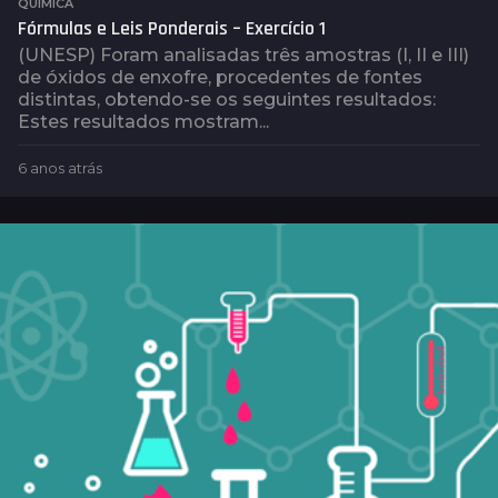
QUÍMICA
Fórmulas e Leis Ponderais – Exercício 1
(UNESP) Foram analisadas três amostras (I, II e III)
de óxidos de enxofre, procedentes de fontes
distintas, obtendo-se os seguintes resultados:
Estes resultados mostram...
6 anos atrás
4
a
n
o
s
a
t
r
á
s