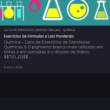
LISTA DE EXERCÍCIOS (EM/VESTIBULAR)
,
QUÍMICA
Exercícios de Fórmulas e Leis Ponderais
Química – Lista de Exercícios de Grandezas
Químicas 1) O pigmento branco mais utilizado em
tintas e em esmaltes é o dióxido de titânio,
$$TiO_{2}$$....
6 anos atrás
4
a
n
o
s
a
t
r
á
s