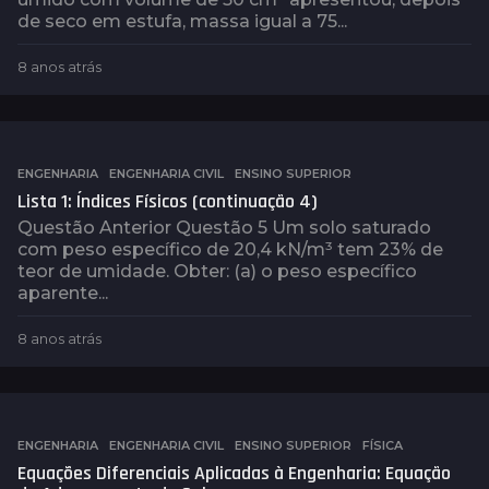
s
de seco em estufa, massa igual a 75...
8 anos atrás
8
a
n
o
s
a
ENGENHARIA
,
ENGENHARIA CIVIL
,
ENSINO SUPERIOR
t
Lista 1: Índices Físicos (continuação 4)
r
Questão Anterior Questão 5 Um solo saturado
á
com peso específico de 20,4 kN/m³ tem 23% de
s
teor de umidade. Obter: (a) o peso específico
aparente...
8 anos atrás
8
a
n
o
s
a
ENGENHARIA
,
ENGENHARIA CIVIL
,
ENSINO SUPERIOR
,
FÍSICA
t
Equações Diferenciais Aplicadas à Engenharia: Equação
r