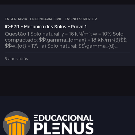
n
o
s
a
ENGENHARIA
,
ENGENHARIA CIVIL
,
ENSINO SUPERIOR
t
IC-570 – Mecânica dos Solos – Prova 1
r
Questão 1 Solo natural: γ = 16 kN/m³; w = 10% Solo
á
compactado: $$\gamma_{dmax} = 18 kN/m^{3}$$;
s
$$w_{ot} = 17\ a) Solo natural: $$\gamma_{d}...
9 anos atrás
9
a
n
o
s
a
t
r
á
s