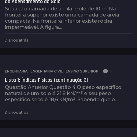
do Adensamento do Solo
á
Situação: camada de argila mole de 10 m. Na
s
fronteira superior existe uma camada de areia
compacta. Na fronteira inferior existe rocha
impermeável. A figura...
9 anos atrás
9
a
n
o
s
a
1
ENGENHARIA
,
ENGENHARIA CIVIL
,
ENSINO SUPERIOR
t
Lista 1: Índices Físicos (continuação 3)
r
á
Questão Anterior Questão 4 O peso específico
s
natural de um solo é 21,8 kN/m³ e seu peso
específico seco é 18,6 kN/m³. Sabendo que o...
9 anos atrás
9
a
n
o
s