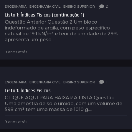
a
2
ENGENHARIA
,
ENGENHARIA CIVIL
,
ENSINO SUPERIOR
t
Lista 1: Índices Físicos (continuação 1)
r
á
Questão Anterior Questão 2 Um bloco
s
indeformado de argila, com peso específico
natural de 19,1 kN/m³ e teor de umidade de 29%
apresenta um peso...
9 anos atrás
9
a
n
o
s
a
1
ENGENHARIA
,
ENGENHARIA CIVIL
,
ENSINO SUPERIOR
t
Lista 1: Índices Físicos
r
á
CLIQUE AQUI PARA BAIXAR A LISTA Questão 1
s
Uma amostra de solo úmido, com um volume de
598 cm³ tem uma massa de 1010 g....
9 anos atrás
9
a