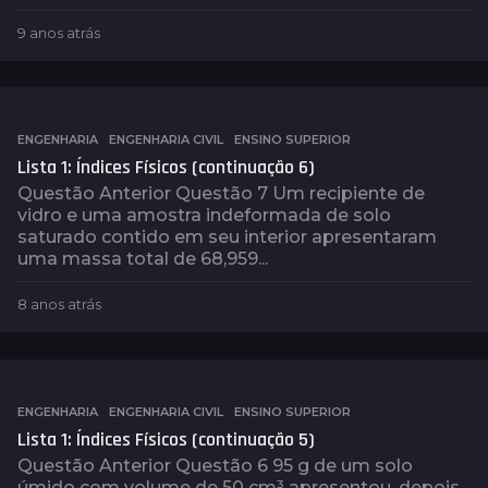
9 anos atrás
9
a
n
o
s
a
ENGENHARIA
,
ENGENHARIA CIVIL
,
ENSINO SUPERIOR
t
Lista 1: Índices Físicos (continuação 6)
r
Questão Anterior Questão 7 Um recipiente de
á
vidro e uma amostra indeformada de solo
s
saturado contido em seu interior apresentaram
uma massa total de 68,959...
8 anos atrás
8
a
n
o
s
a
ENGENHARIA
,
ENGENHARIA CIVIL
,
ENSINO SUPERIOR
t
Lista 1: Índices Físicos (continuação 5)
r
Questão Anterior Questão 6 95 g de um solo
á
úmido com volume de 50 cm³ apresentou, depois