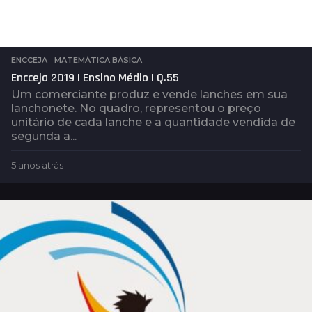
ENCCEJA
,
MATEMÁTICA BÁSICA
Encceja 2019 | Ensino Médio | Q.55
Um comerciante produz e vende lanches em sua
lanchonete. No quadro, representou o preço
unitário de cada lanche e a quantidade vendida de
segunda a...
5 anos atrás
2
a
n
o
s
a
t
r
á
s