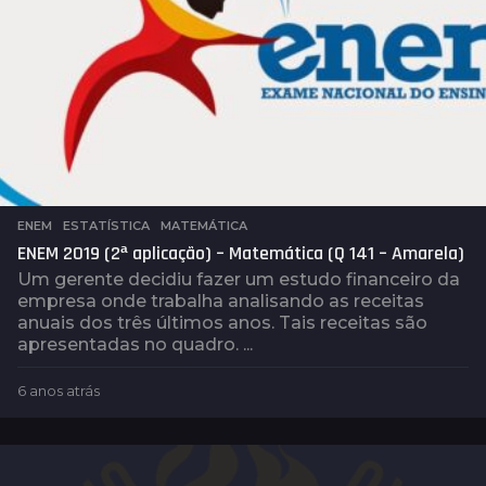
ENEM
,
ESTATÍSTICA
,
MATEMÁTICA
ENEM 2019 (2ª aplicação) – Matemática (Q 141 – Amarela)
Um gerente decidiu fazer um estudo financeiro da
empresa onde trabalha analisando as receitas
anuais dos três últimos anos. Tais receitas são
apresentadas no quadro. ...
6 anos atrás
6
a
n
o
s