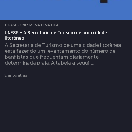
1ª FASE - UNESP
,
MATEMÁTICA
UNESP – A Secretaria de Turismo de uma cidade
litorânea
A Secretaria de Turismo de uma cidade litorânea
está fazendo um levantamento do número de
banhistas que frequentam diariamente
determinada praia. A tabela a seguir...
2 anos atrás
2
a
n
o
s
a
t
r
á
s