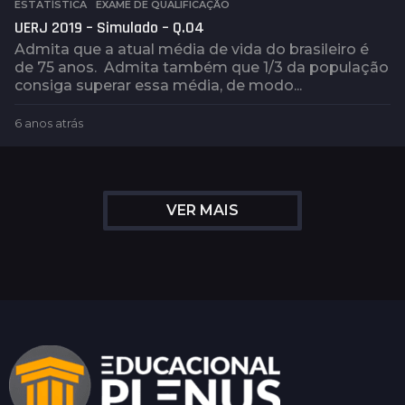
ESTATÍSTICA
,
EXAME DE QUALIFICAÇÃO
UERJ 2019 – Simulado – Q.04
Admita que a atual média de vida do brasileiro é
de 75 anos. Admita também que 1/3 da população
consiga superar essa média, de modo...
6 anos atrás
4
a
n
o
s
VER MAIS
a
t
r
á
s