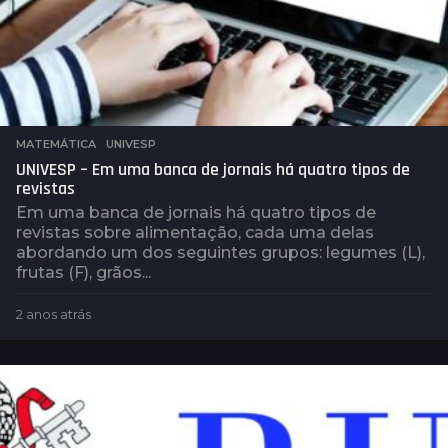
MATEMÁTICA
,
UNIVESP
UNIVESP – Em uma banca de jornais há quatro tipos de
revistas
Em uma banca de jornais há quatro tipos de
revistas sobre alimentação, cada uma delas
abordando um dos seguintes grupos: legumes (L),
frutas (F), grãos...
2 anos atrás
2
a
n
o
s
a
t
r