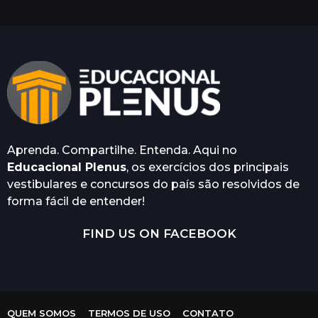
a
t
r
á
s
Aprenda. Compartilhe. Entenda. Aqui no
Educacional Plenus
, os exercícios dos principais
vestibulares e concursos do país são resolvidos de
forma fácil de entender!
FIND US ON FACEBOOK
QUEM SOMOS
TERMOS DE USO
CONTATO