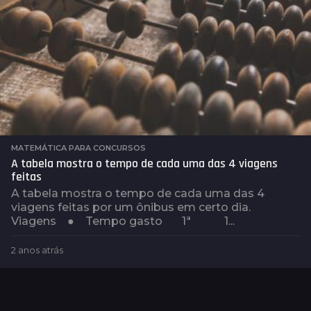
MATEMÁTICA PARA CONCURSOS
A tabela mostra o tempo de cada uma das 4 viagens
feitas
A tabela mostra o tempo de cada uma das 4
viagens feitas por um ônibus em certo dia.
Viagens ● Tempo gasto 1ª 1...
2 anos atrás
2
a
n
o
s