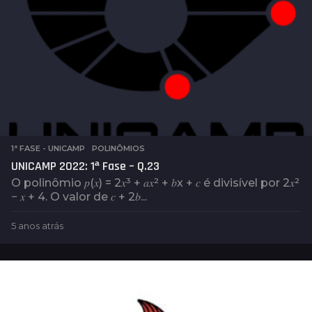
1ª FASE - UNICAMP
,
POLINÔMIOS
UNICAMP 2022: 1ª Fase – Q.23
O polinômio 𝑝(𝑥) = 2𝑥³ + 𝑎𝑥² + 𝑏x + 𝑐 é divisível por 2𝑥²
− 𝑥 + 4. O valor de 𝑐 + 2𝑏...
5 anos atrás
5
a
n
o
s
a
t