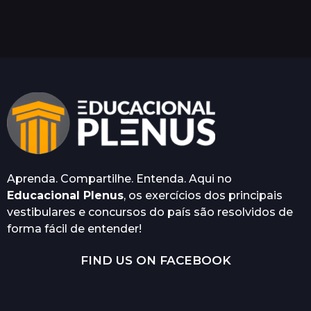
o
s
a
t
r
á
s
Aprenda. Compartilhe. Entenda. Aqui no
Educacional Plenus
, os exercícios dos principais
vestibulares e concursos do país são resolvidos de
forma fácil de entender!
FIND US ON FACEBOOK