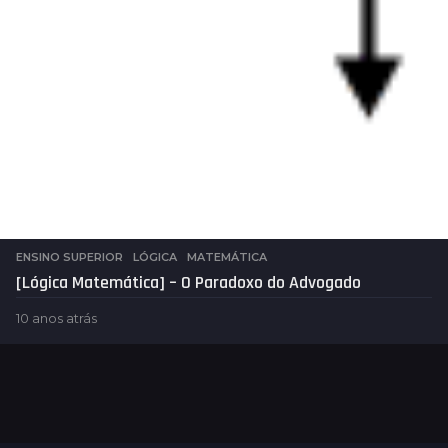
ENSINO SUPERIOR
,
LÓGICA
,
MATEMÁTICA
[Lógica Matemática] – O Paradoxo do Advogado
10 anos atrás
1
0
a
n
o
s
a