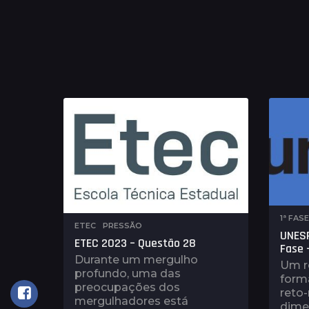
1ª FAS
ETEC
,
PRESSÃO
UNESP
ETEC 2023 – Questão 28
Fase 
Durante um mergulho
Um r
profundo, uma das
form
preocupações dos
reto
mergulhadores está
dime