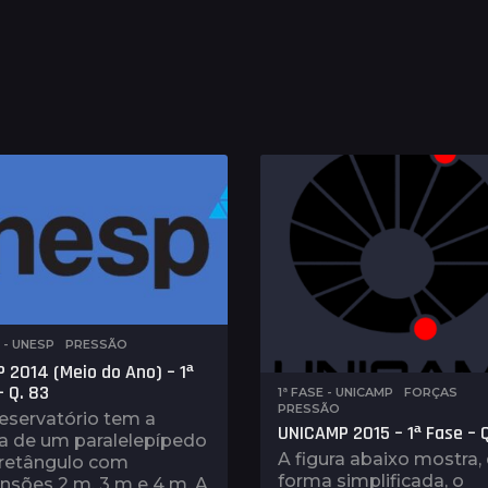
E - UNESP
,
PRESSÃO
 2014 (Meio do Ano) – 1ª
– Q. 83
1ª FASE - UNICAMP
,
FORÇAS
,
PRESSÃO
eservatório tem a
UNICAMP 2015 – 1ª Fase – 
a de um paralelepípedo
A figura abaixo mostra,
-retângulo com
forma simplificada, o
nsões 2 m, 3 m e 4 m. A