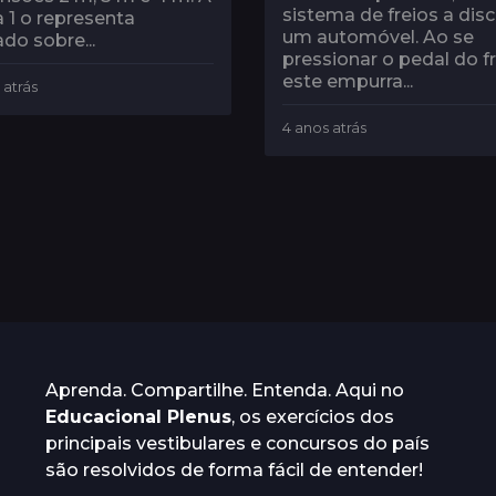
sistema de freios a dis
a 1 o representa
um automóvel. Ao se
do sobre...
pressionar o pedal do fr
este empurra...
 atrás
4
a
4 anos atrás
4
n
a
o
n
s
o
a
s
t
a
r
t
á
r
s
á
s
Aprenda. Compartilhe. Entenda. Aqui no
Educacional Plenus
, os exercícios dos
principais vestibulares e concursos do país
são resolvidos de forma fácil de entender!