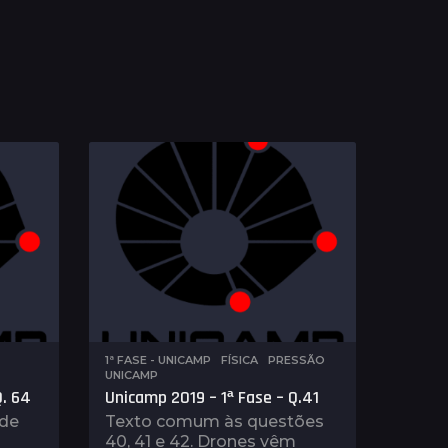
1ª FASE - UNICAMP
,
FÍSICA
,
PRESSÃO
,
UNICAMP
Q. 64
Unicamp 2019 – 1ª Fase – Q.41
 de
Texto comum às questões
40, 41 e 42. Drones vêm