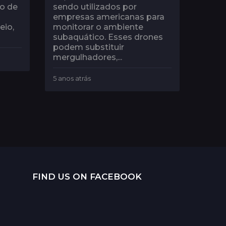
co de
sendo utilizados por
empresas americanas para
eio,
monitorar o ambiente
subaquático. Esses drones
podem substituir
mergulhadores,...
5 anos atrás
5
a
n
o
s
a
t
r
á
s
FIND US ON FACEBOOK