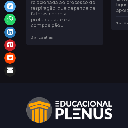
relacionada ao processo de
figur
respiração, que depende de
apoia
fatores como a
profundidade e a
4 anos
composição...
3 anos atrás
3
a
n
o
s
a
t
r
á
s