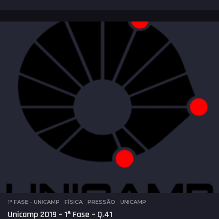
a
n
o
s
a
t
r
á
s
1ª FASE - UNICAMP
,
FÍSICA
,
PRESSÃO
,
UNICAMP
Unicamp 2019 – 1ª Fase – Q.41