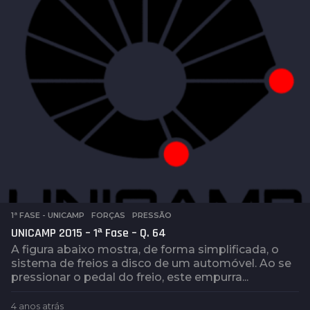
1ª FASE - UNICAMP
,
FORÇAS
,
PRESSÃO
UNICAMP 2015 – 1ª Fase – Q. 64
A figura abaixo mostra, de forma simplificada, o
sistema de freios a disco de um automóvel. Ao se
pressionar o pedal do freio, este empurra...
4 anos atrás
4