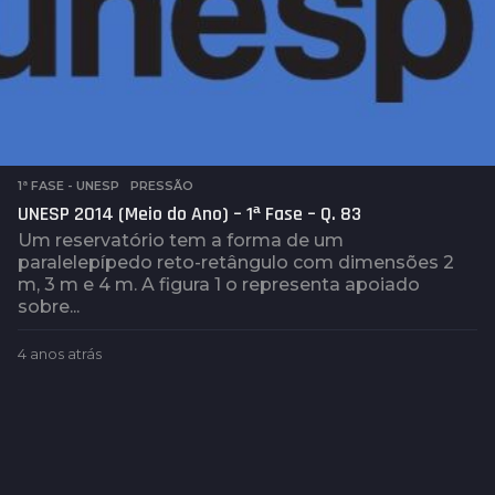
1ª FASE - UNESP
,
PRESSÃO
UNESP 2014 (Meio do Ano) – 1ª Fase – Q. 83
Um reservatório tem a forma de um
paralelepípedo reto-retângulo com dimensões 2
m, 3 m e 4 m. A figura 1 o representa apoiado
sobre...
4 anos atrás
4
a
n
o
s
a
t