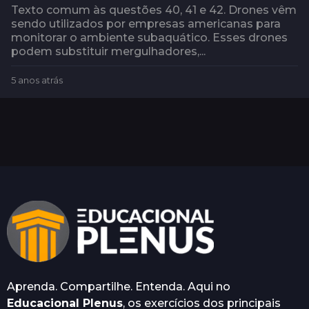
Texto comum às questões 40, 41 e 42. Drones vêm
sendo utilizados por empresas americanas para
monitorar o ambiente subaquático. Esses drones
podem substituir mergulhadores,...
5 anos atrás
5
a
n
o
s
a
t
r
á
s
Aprenda. Compartilhe. Entenda. Aqui no
Educacional Plenus
, os exercícios dos principais