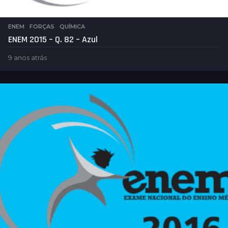
ENEM
,
FORÇAS
,
QUÍMICA
ENEM 2015 – Q. 82 – Azul
9 anos atrás
5
a
n
o
s
a
t
r
á
s