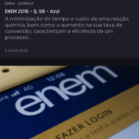
ENEM
,
QUÍMICA
ENEM 2016 – Q. 58 – Azul
A minimização do tempo e custo de uma reação
química, bem como o aumento na sua taxa de
conversão, caracterizam a eficiência de um
processo...
5 anos atrás
5
a
n
o
s
a
t
r
á
s