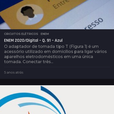
CIRCUITOS ELÉTRICOS
,
ENEM
ENEM 2020/Digital – Q. 91 – Azul
O adaptador de tomada tipo T (Figura 1) é um
acessório utilizado em domicílios para ligar vários
aparelhos eletrodomésticos em uma única
tomada. Conectar três...
5 anos atrás
5
a
n
o
s
a
t
r
á