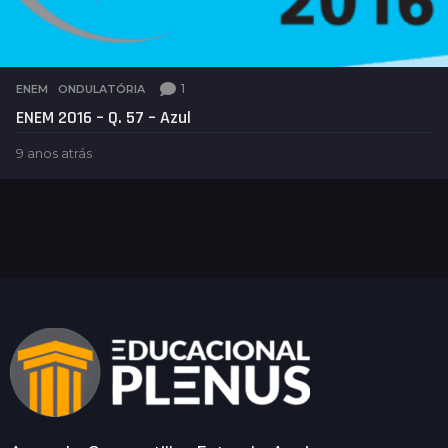
1
ENEM
,
ONDULATÓRIA
ENEM 2016 – Q. 57 – Azul
9 anos atrás
5
a
n
o
s
a
t
r
á
s