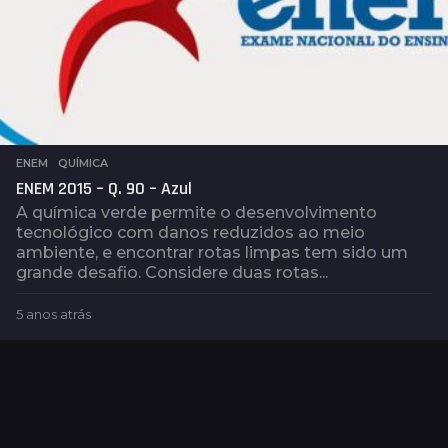
ENEM
,
QUÍMICA
ENEM 2015 – Q. 90 – Azul
A química verde permite o desenvolvimento
tecnológico com danos reduzidos ao meio
ambiente, e encontrar rotas limpas tem sido um
grande desafio. Considere duas rotas...
5 anos atrás
5
a
n
o
s
a
t
r