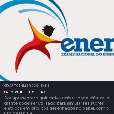
a
t
r
á
s
CIRCUITOS ELÉTRICOS
,
ENEM
ENEM 2016 – Q. 59 – Azul
Por apresentar significativa resistividade elétrica, o
grafite pode ser utilizado para simular resistores
elétricos em circuitos desenhados no papel, com o
uso de lápis e...