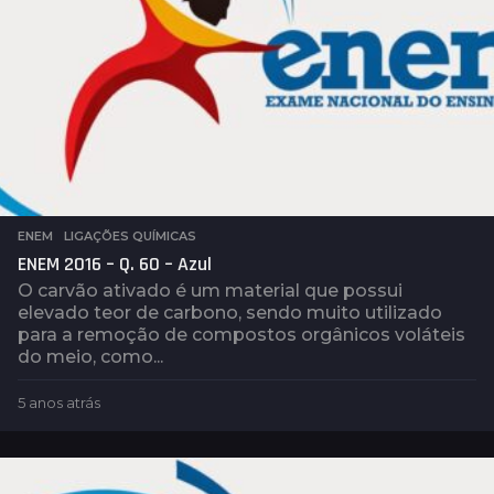
ENEM
,
LIGAÇÕES QUÍMICAS
ENEM 2016 – Q. 60 – Azul
O carvão ativado é um material que possui
elevado teor de carbono, sendo muito utilizado
para a remoção de compostos orgânicos voláteis
do meio, como...
5 anos atrás
5
a
n
o
s