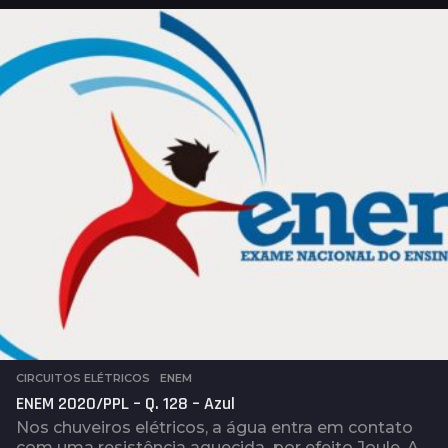
o
s
a
t
r
á
s
CIRCUITOS ELÉTRICOS
,
ENEM
ENEM 2020/PPL – Q. 128 – Azul
Nos chuveiros elétricos, a água entra em contato
com uma resistência aquecida por efeito Joule. A