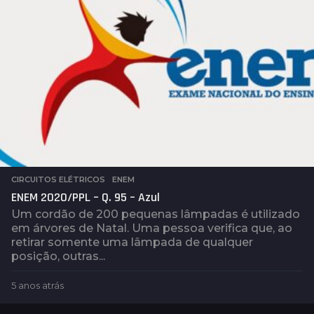
s
CIRCUITOS ELÉTRICOS
,
ENEM
ENEM 2020/PPL – Q. 95 – Azul
Um cordão de 200 pequenas lâmpadas é utilizado
em árvores de Natal. Uma pessoa verifica que, ao
retirar somente uma lâmpada de qualquer
posição, outras...
5 anos atrás
5
a
n