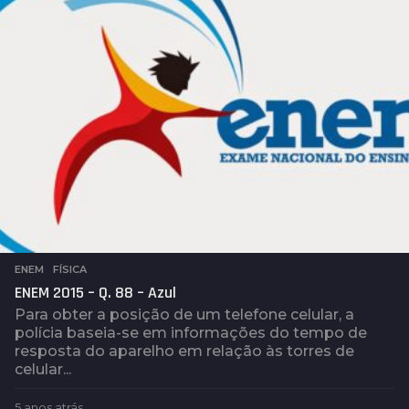
ENEM
,
FÍSICA
ENEM 2015 – Q. 88 – Azul
Para obter a posição de um telefone celular, a
polícia baseia-se em informações do tempo de
resposta do aparelho em relação às torres de
celular...
5 anos atrás
5