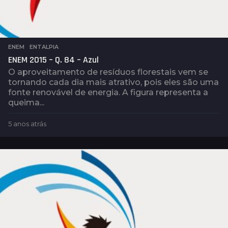
ENEM
,
ENTALPIA
ENEM 2015 – Q. 84 – Azul
O aproveitamento de resíduos florestais vem se
tornando cada dia mais atrativo, pois eles são uma
fonte renovável de energia. A figura representa a
queima...
5 anos atrás
4
a
n
o
s
a
t
r
á
s