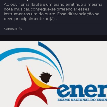
Ao ouvir uma flauta e um piano emitindo a mesma
nota musical, consegue-se diferenciar esses
instrumentos um do outro. Essa diferenciação se
deve principalmente ao(à)...
5 anos atrás
5
a
n
o
s
a
t
r
á
s