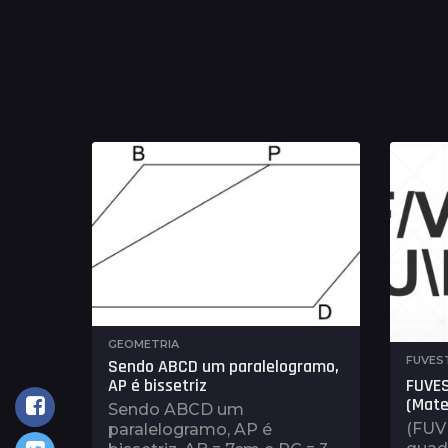
GEOMETRIA
FUVES
Sendo ABCD um paralelogramo,
AP é bissetriz
FUVES
(Mate
Sendo ABCD um
(FUV
paralelogramo, AP é