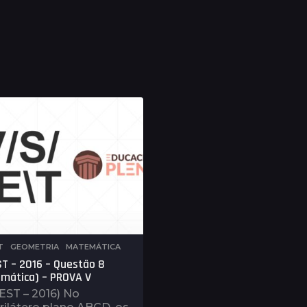
T
,
GEOMETRIA
,
MATEMÁTICA
T – 2016 – Questão 8
mática) – PROVA V
EST – 2016) No