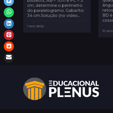
quad
bissetriz, AB = 7cm e PC = 3
ângu
cm, determine o perímetro
reto
do paralelogramo. Gabarito:
BD é
34 cm.Solução (no vídeo...
cosse
1 ano atrás
1
a
10 ano
n
o
a
t
r
á
s