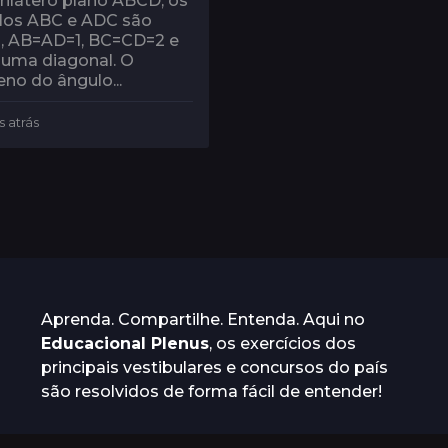
rilátero plano ABCD, os
los ABC e ADC são
s, AB=AD=1, BC=CD=2 e
 uma diagonal. O
no do ângulo...
s atrás
1
0
a
n
o
s
a
t
r
á
s
Aprenda. Compartilhe. Entenda. Aqui no
Educacional Plenus
, os exercícios dos
principais vestibulares e concursos do país
são resolvidos de forma fácil de entender!