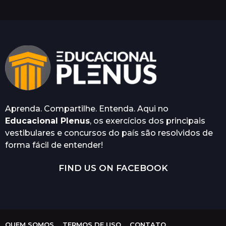
a
t
r
á
s
Aprenda. Compartilhe. Entenda. Aqui no
Educacional Plenus
, os exercícios dos principais
vestibulares e concursos do país são resolvidos de
forma fácil de entender!
FIND US ON FACEBOOK
QUEM SOMOS
TERMOS DE USO
CONTATO