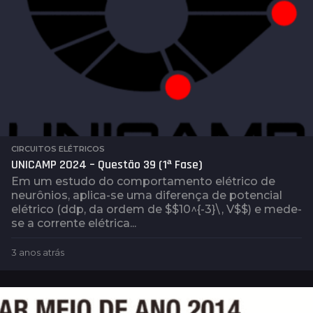
CIRCUITOS ELÉTRICOS
UNICAMP 2024 – Questão 39 (1ª Fase)
Em um estudo do comportamento elétrico de
neurônios, aplica-se uma diferença de potencial
elétrico (ddp, da ordem de $$10^{-3}\, V$$) e mede-
se a corrente elétrica...
3 anos atrás
3
a
n
o
s