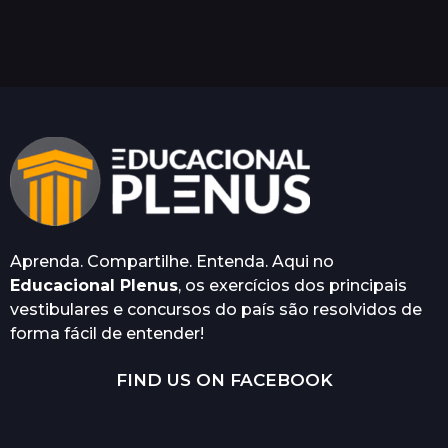
n
o
s
a
t
r
á
s
Aprenda. Compartilhe. Entenda. Aqui no
Educacional Plenus
, os exercícios dos principais
vestibulares e concursos do país são resolvidos de
forma fácil de entender!
FIND US ON FACEBOOK