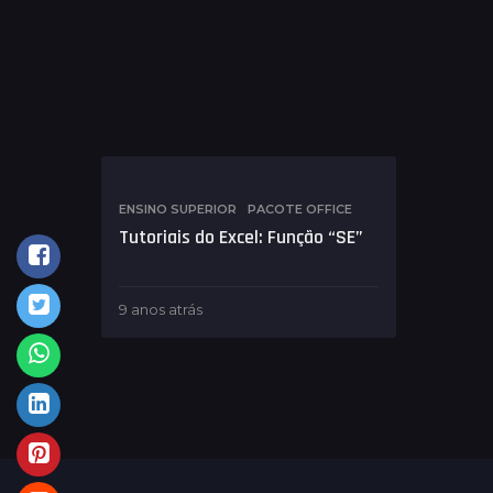
ENSINO SUPERIOR
,
PACOTE OFFICE
Tutoriais do Excel: Função “SE”
9 anos atrás
9
a
n
o
s
a
t
r
á