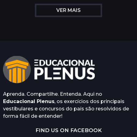
s
VER MAIS
a
t
r
á
s
Aprenda. Compartilhe. Entenda. Aqui no
Educacional Plenus
, os exercícios dos principais
vestibulares e concursos do país são resolvidos de
forma fácil de entender!
FIND US ON FACEBOOK