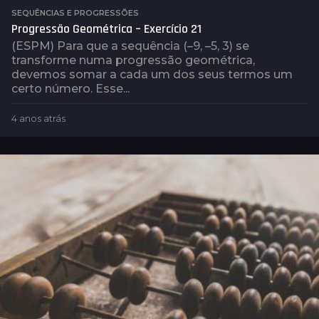
SEQUÊNCIAS E PROGRESSÕES
Progressão Geométrica – Exercício 21
(ESPM) Para que a sequência (–9, –5, 3) se
transforme numa progressão geométrica,
devemos somar a cada um dos seus termos um
certo número. Esse...
4 anos atrás
4
a
n
o
s
a
t
r
á
s