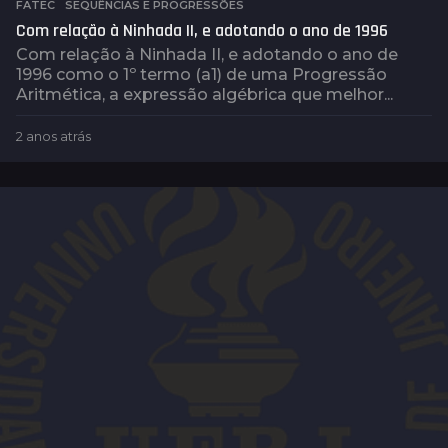
FATEC
,
SEQUÊNCIAS E PROGRESSÕES
Com relação à Ninhada II, e adotando o ano de 1996
Com relação à Ninhada II, e adotando o ano de
1996 como o 1º termo (a1) de uma Progressão
Aritmética, a expressão algébrica que melhor...
2 anos atrás
2
a
n
o
s
a
t
r
á
s