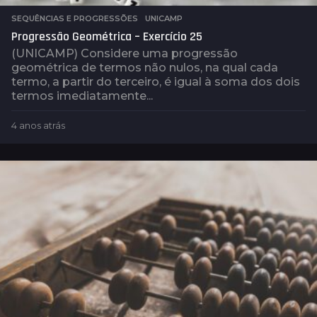
SEQUÊNCIAS E PROGRESSÕES
,
UNICAMP
Progressão Geométrica – Exercício 25
(UNICAMP) Considere uma progressão
geométrica de termos não nulos, na qual cada
termo, a partir do terceiro, é igual à soma dos dois
termos imediatamente...
4 anos atrás
4
a
n
o
s
a
t
r
á
s