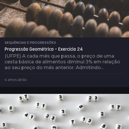
SEQUÊNCIAS E PROGRESSÕES
Progressão Geométrica – Exercício 24
(UFPE) A cada mês que passa, o preço de uma
cesta básica de alimentos diminui 3% em relação
ao seu preço do mês anterior. Admitindo...
4 anos atrás
4
a
n
o
s
a
t
r
á
s