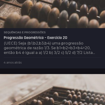
SEQUÊNCIAS E PROGRESSÕES
Progressão Geométrica – Exercício 20
(UECE) Seja (b1,b2,b3,b4) uma progressão
geométrica de razão 1/3. Se b1+b2+b3+b4=20,
então b4 é igual a a) 1/2 b) 3/2 c) 5/2 d) 7/2 Lista...
4 anos atrás
4
a
n
o
s
a
t
r
á
s