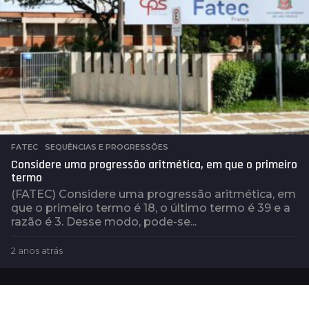
FATEC
,
SEQUÊNCIAS E PROGRESSÕES
Considere uma progressão aritmética, em que o primeiro
termo
(FATEC) Considere uma progressão aritmética, em
que o primeiro termo é 18, o último termo é 39 e a
razão é 3. Desse modo, pode-se...
2 anos atrás
2
a
n
o
s