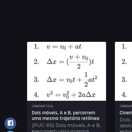
CINEMÁTICA
CINEM
Dois móveis, A e B, percorrem
Cinem
uma mesma trajetória retilínea
Dois 
(PUC-RS) Dois móveis, A e B,
desl
percorrem uma mesma
estr