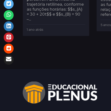
trajetória retilínea, conforme
as f
as funções horárias: $$s_{A}
rela
= 30 + 20t$$ e $$s_{B} = 90
refer
–...
5 anos
1 ano atrás
1
a
n
o
a
t
r
á
s