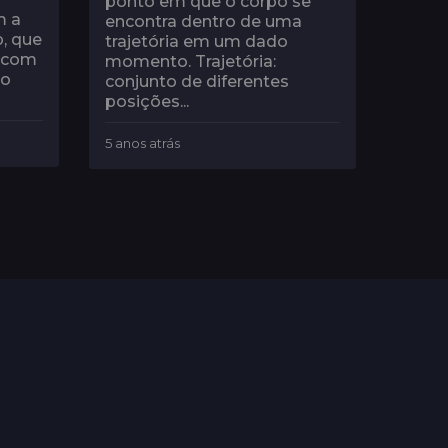
ponto em que o corpo se
m a
encontra dentro de uma
p, que
trajetória em um dado
o com
momento. Trajetória:
No
conjunto de diferentes
posições...
5 anos atrás
5
a
n
o
s
a
t
r
á
s