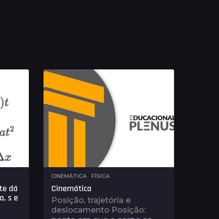
CINEMÁTICA
,
FÍSICA
te dá
Cinemática
a, s e
Posição, trajetória e
deslocamento Posição: