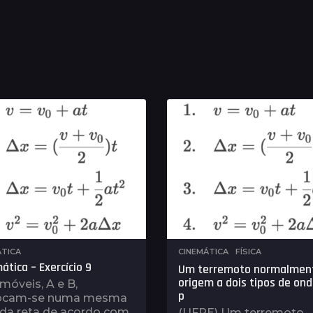
ÁTICA
CINEMÁTICA
,
FÍSICA
ática – Exercício 9
Um terremoto normalmen
origem a dois tipos de ond
móveis, A e B,
p
ocam-se numa mesma
ada reta de acordo com
(UFPE) Um terremoto