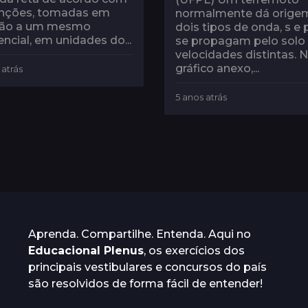
unções, tomadas em
normalmente dá orige
ção a um mesmo
dois tipos de onda, s e 
encial, em unidades do...
se propagam pelo sol
velocidades distintas. 
gráfico anexo,...
 atrás
5
a
n
5 anos atrás
1
o
a
s
n
a
o
t
a
r
t
á
r
s
á
s
Aprenda. Compartilhe. Entenda. Aqui no
Educacional Plenus
, os exercícios dos
principais vestibulares e concursos do país
são resolvidos de forma fácil de entender!