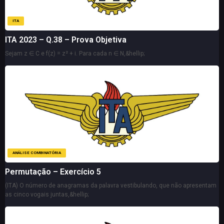
ITA
ITA 2023 – Q.38 – Prova Objetiva
Sejam z ∈ C e f(z) = z² + i. Para cada n ∈ N,&hellip;
ANÁLISE COMBINATÓRIA
Permutação – Exercício 5
(ITA) O número de anagramas da palavra vestibulando, que não apresentam
as cinco vogais juntas,&hellip;