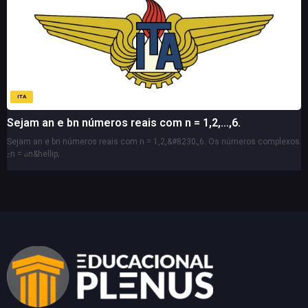
ITA
Sejam an e bn números reais com n = 1,2,…,6.
Sejam an e bn números reais com n = 1,2,&#8230;,6. Os números complexos
𝑧n = 𝑎n&hellip;