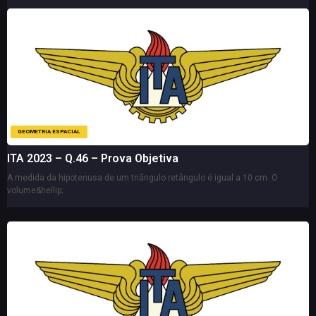
GEOMETRIA ESPACIAL
ITA 2023 – Q.46 – Prova Objetiva
A medida da hipotenusa de um triângulo retângulo é igual a 10 cm. O
volume&hellip;