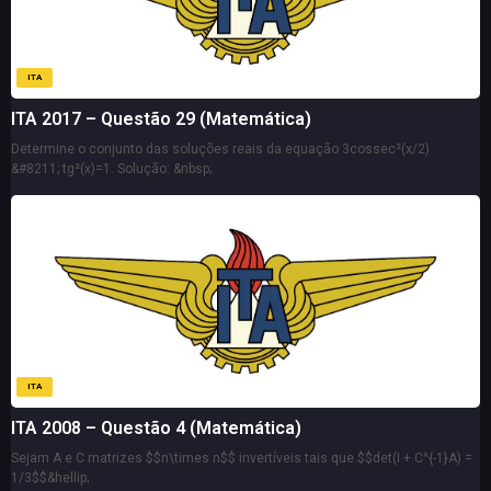
ITA
ITA 2017 – Questão 29 (Matemática)
Determine o conjunto das soluções reais da equação 3cossec²(x/2)
&#8211; tg²(x)=1. Solução: &nbsp;
ITA
ITA 2008 – Questão 4 (Matemática)
Sejam A e C matrizes $$n\times n$$ invertíveis tais que $$det(I + C^{-1}A) =
1/3$$&hellip;