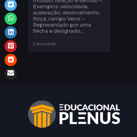
módulo, direção e sentido –
Exemplos: velocidade,
aceleração, deslocamento,
força, campo Vetor –
Representado por uma
flecha e designado...
5 anos atrás
5
a
n
o
s
a
t
r
á
s