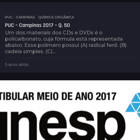
o
s
a
PUC - CAMPINAS
,
QUÍMICA ORGÂNICA
t
PUC – Campinas 2017 – Q. 50
r
Um dos materiais dos CDs e DVDs é o
á
policarbonato, cuja fórmula está representada
s
abaixo. Esse polímero possui (A) radical fenil. (B)
cadeia simples. (C)...
5 anos atrás
5
a
n
o
s
a
t
r
á
s