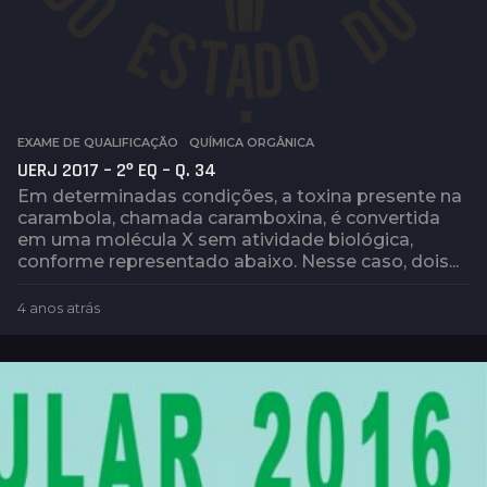
EXAME DE QUALIFICAÇÃO
,
QUÍMICA ORGÂNICA
UERJ 2017 – 2º EQ – Q. 34
Em determinadas condições, a toxina presente na
carambola, chamada caramboxina, é convertida
em uma molécula X sem atividade biológica,
conforme representado abaixo. Nesse caso, dois...
4 anos atrás
4
a
n
o
s
a
t
r
á