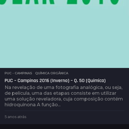
s
PUC - CAMPINAS
,
QUÍMICA ORGÂNICA
PUC – Campinas 2016 (Inverno) – Q. 50 (Química)
Na revelação de uma fotografia analógica, ou seja,
de película, uma das etapas consiste em utilizar
uma solução reveladora, cuja composição contém
hidroquinona A função...
5 anos atrás
5
a
n