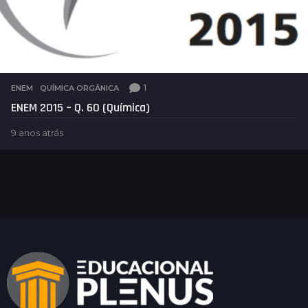
1
ENEM
,
QUÍMICA ORGÂNICA
ENEM 2015 – Q. 60 (Química)
9 anos atrás
5
a
n
o
s
a
t
r
á
s