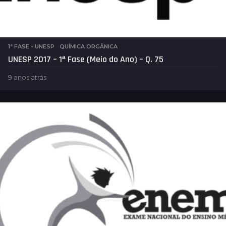
1ª FASE - UNESP
,
QUÍMICA ORGÂNICA
UNESP 2017 – 1ª Fase (Meio do Ano) – Q. 75
9 anos atrás
5
a
n
o
s
a
t
r
á
s