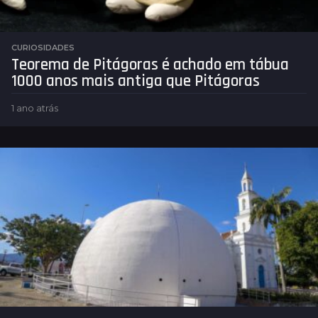
CURIOSIDADES
Teorema de Pitágoras é achado em tábua
1000 anos mais antiga que Pitágoras
1 ano atrás
1
a
n
o
a
t
r
á
s