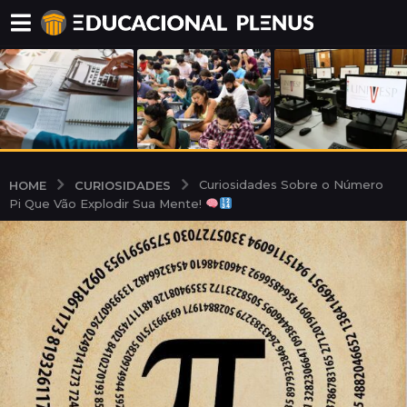
CURIOSIDADES
HOME
Curiosidades Sobre o Número
Pi Que Vão Explodir Sua Mente!