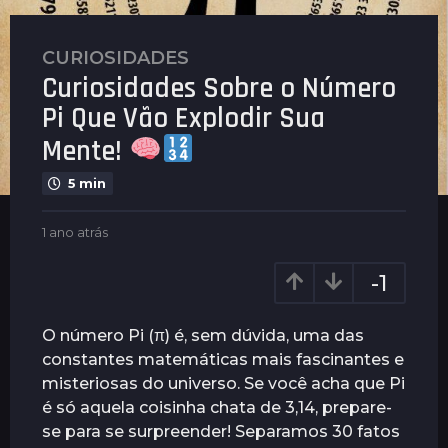
CURIOSIDADES
1
Curiosidades Sobre o Número
a
n
Pi Que Vão Explodir Sua
o
Mente!
a
t
5 min
r
á
b
1 ano atrás
1
s
y
a
P
n
1
-1
l
o
a
e
a
n
n
t
O número Pi (π) é, sem dúvida, uma das
u
o
r
constantes matemáticas mais fascinantes e
s
á
a
misteriosas do universo. Se você acha que Pi
s
t
é só aquela coisinha chata de 3,14, prepare-
r
se para se surpreender! Separamos 30 fatos
á