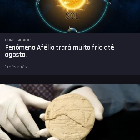
CURIOSIDADES
Fenômeno Afélio trará muito frio até
agosto.
1 mês atrás
1
m
ê
s
a
t
r
á
s