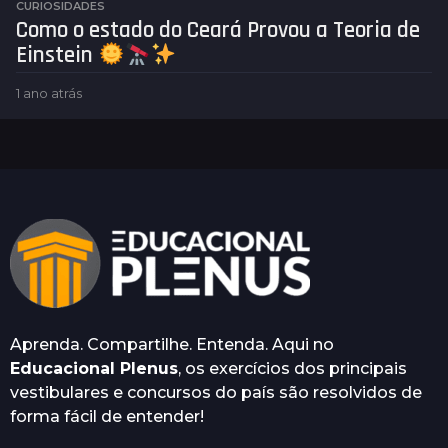
CURIOSIDADES
Como o estado do Ceará Provou a Teoria de
Einstein
1 ano atrás
1
a
n
o
a
t
r
á
s
Aprenda. Compartilhe. Entenda. Aqui no
Educacional Plenus
, os exercícios dos principais
vestibulares e concursos do país são resolvidos de
forma fácil de entender!