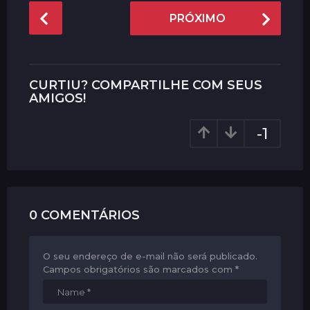
P
PRÓXIMO
o
s
t
P
CURTIU? COMPARTILHE COM SEUS
a
AMIGOS!
g
-1
i
n
a
t
i
0 COMENTÁRIOS
o
n
O seu endereço de e-mail não será publicado.
Campos obrigatórios são marcados com
*