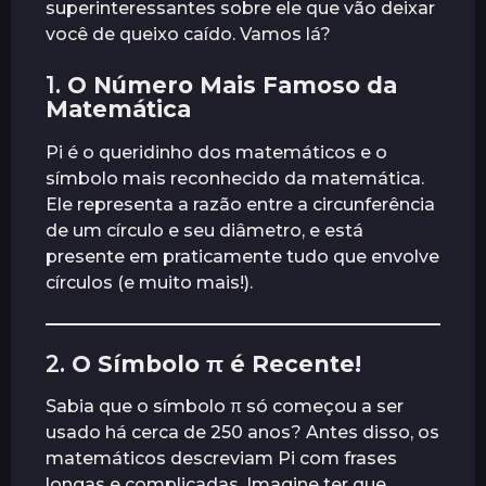
superinteressantes sobre ele que vão deixar
s
você de queixo caído. Vamos lá?
1.
O Número Mais Famoso da
Matemática
Pi é o queridinho dos matemáticos e o
símbolo mais reconhecido da matemática.
Ele representa a razão entre a circunferência
de um círculo e seu diâmetro, e está
presente em praticamente tudo que envolve
círculos (e muito mais!).
2.
O Símbolo π é Recente!
Sabia que o símbolo π só começou a ser
usado há cerca de 250 anos? Antes disso, os
matemáticos descreviam Pi com frases
longas e complicadas. Imagine ter que