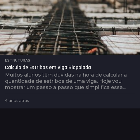
ESTRUTURAS
Cálculo de Estribos em Viga Biapoiada
Muitos alunos têm dúvidas na hora de calcular a
quantidade de estribos de uma viga. Hoje vou
mostrar um passo a passo que simplifica essa...
4 anos atrás
4
a
n
o
s
a
t