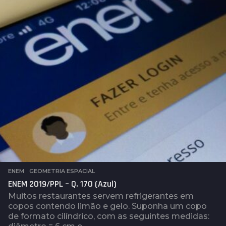
a
t
r
á
s
ENEM
,
GEOMETRIA ESPACIAL
ENEM 2019/PPL – Q. 170 (Azul)
Muitos restaurantes servem refrigerantes em
copos contendo limão e gelo. Suponha um copo
de formato cilíndrico, com as seguintes medidas: