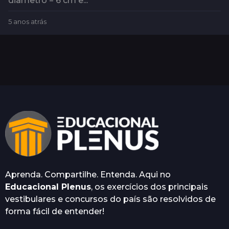
diâmetro = 6 cm e...
5 anos atrás
5
a
n
o
s
a
t
r
á
s
Aprenda. Compartilhe. Entenda. Aqui no
Educacional Plenus
, os exercícios dos principais
vestibulares e concursos do país são resolvidos de
forma fácil de entender!