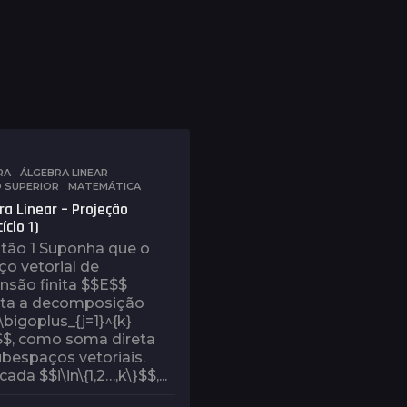
RA
,
ÁLGEBRA LINEAR
,
O SUPERIOR
,
MATEMÁTICA
ra Linear – Projeção
ício 1)
tão 1 Suponha que o
o vetorial de
nsão finita $$E$$
ta a decomposição
bigoplus_{j=1}^{k}
}$$, como soma direta
bespaços vetoriais.
ada $$i\in\{1,2…,k\}$$,...