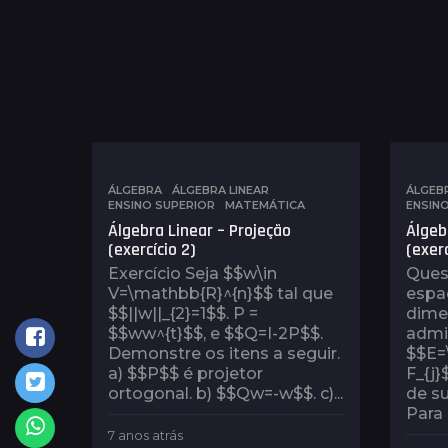
ÁLGEBRA
,
ÁLGEBRA LINEAR
,
ÁLGEB
ENSINO SUPERIOR
,
MATEMÁTICA
ENSIN
Álgebra Linear – Projeção
Álgeb
(exercício 2)
(exerc
Exercício Seja $$w\in
Ques
V=\mathbb{R}^{n}$$ tal que
espaç
$$||w||_{2}=1$$. P =
dime
$$ww^{t}$$, e $$Q=I-2P$$.
admi
Demonstre os itens a seguir.
$$E=\
a) $$P$$ é projetor
F_{j
ortogonal. b) $$Qw=-w$$. c)...
de su
Para c
7 anos atrás
7